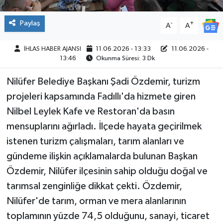
Paylaş
-
+
A
A
İHLAS HABER AJANSI
11.06.2026 - 13:33
11.06.2026 -
13:46
Okunma Süresi: 3 Dk
Nilüfer Belediye Başkanı Şadi Özdemir, turizm
projeleri kapsamında Fadıllı'da hizmete giren
Nilbel Leylek Kafe ve Restoran'da basın
mensuplarını ağırladı. İlçede hayata geçirilmek
istenen turizm çalışmaları, tarım alanları ve
gündeme ilişkin açıklamalarda bulunan Başkan
Özdemir, Nilüfer ilçesinin sahip olduğu doğal ve
tarımsal zenginliğe dikkat çekti. Özdemir,
Nilüfer'de tarım, orman ve mera alanlarının
toplamının yüzde 74,5 olduğunu, sanayi, ticaret