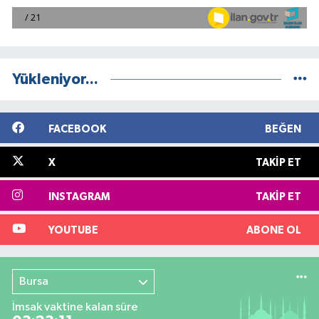
Yükleniyor...
FACEBOOK
BEĞEN
X
TAKIP ET
INSTAGRAM
TAKIP ET
YOUTUBE
ABONE OL
Bursa
İmsak vaktine kalan süre