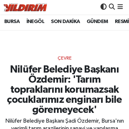
BURSA
İNEGÖL
SON DAKİKA
GÜNDEM
RESMİ
BURSA
Bursa Nöbetçi Eczaneler
İNEGÖL
Bursa Hava Durumu
SON DAKİKA
Bursa Namaz Vakitleri
ÇEVRE
GÜNDEM
Bursa Trafik Yoğunluk Haritası
Nilüfer Belediye Başkanı
Özdemir: 'Tarım
RESMİ İLANLAR
Süper Lig Puan Durumu ve Fikstür
topraklarını korumazsak
KÖŞE YAZILARI
Tüm Manşetler
çocuklarımız enginarı bile
göremeyecek'
SİYASET
Son Dakika Haberleri
Nilüfer Belediye Başkanı Şadi Özdemir, Bursa'nın
YAŞAM
Haber Arşivi
verimli tarım arazilerinin sanayi ve yapılaşma