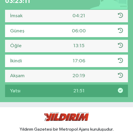
03:23:10
İmsak
04:21
Güneş
06:00
Öğle
13:15
İkindi
17:06
Akşam
20:19
Yatsı
21:51
Yıldırım Gazetesi bir Metropol Ajans kuruluşudur.