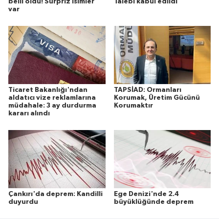
belli oldu! Sürpriz isimler
Talebi kabul edildi
var
Ticaret Bakanlığı'ndan
TAPSİAD: Ormanları
aldatıcı vize reklamlarına
Korumak, Üretim Gücünü
müdahale: 3 ay durdurma
Korumaktır
kararı alındı
Çankırı'da deprem: Kandilli
Ege Denizi'nde 2.4
duyurdu
büyüklüğünde deprem