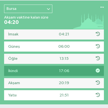
Bursa
Akşam vaktine kalan süre
04:19
İmsak
04:21
Güneş
06:00
Öğle
13:15
İkindi
17:06
Akşam
20:19
Yatsı
21:51