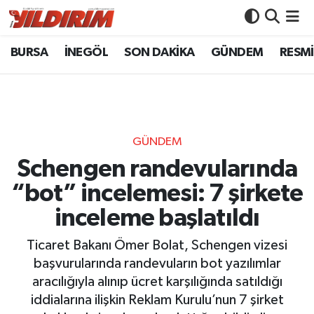
BURSA
İNEGÖL
SON DAKİKA
GÜNDEM
RESMİ
BURSA
Bursa Nöbetçi Eczaneler
İNEGÖL
Bursa Hava Durumu
SON DAKİKA
Bursa Namaz Vakitleri
GÜNDEM
GÜNDEM
Bursa Trafik Yoğunluk Haritası
Schengen randevularında
“bot” incelemesi: 7 şirkete
RESMİ İLANLAR
Süper Lig Puan Durumu ve Fikstür
inceleme başlatıldı
KÖŞE YAZILARI
Tüm Manşetler
Ticaret Bakanı Ömer Bolat, Schengen vizesi
başvurularında randevuların bot yazılımlar
SİYASET
Son Dakika Haberleri
aracılığıyla alınıp ücret karşılığında satıldığı
iddialarına ilişkin Reklam Kurulu’nun 7 şirket
YAŞAM
Haber Arşivi