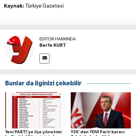
Kaynak:
Türkiye Gazetesi
EDITÖR HAKKINDA
Berfe KURT
Bunlar da ilginizi çekebilir
Yeni PARTİ'ye ilçe yönetimi
YSK'dan YENİ Parti kararı: