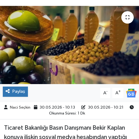
SPOR
Paylaş
-
+
A
A
Naci Seçkin
30.05.2026 - 10:13
30.05.2026 - 10:21
Okunma Süresi: 1 Dk
Ticaret Bakanlığı Basın Danışmanı Bekir Kaplan
konuya ilişkin sosyal medya hesabından yaptığı