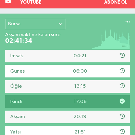
YOUTUBE
ABONE OL
Bursa
Akşam vaktine kalan süre
02:41:33
İmsak
04:21
Güneş
06:00
Öğle
13:15
İkindi
17:06
Akşam
20:19
Yatsı
21:51