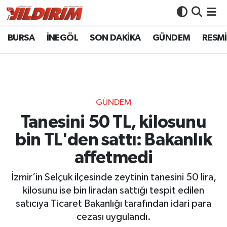
BURSA
İNEGÖL
SON DAKİKA
GÜNDEM
RESMİ
BURSA
Bursa Nöbetçi Eczaneler
İNEGÖL
Bursa Hava Durumu
SON DAKİKA
Bursa Namaz Vakitleri
GÜNDEM
GÜNDEM
Bursa Trafik Yoğunluk Haritası
Tanesini 50 TL, kilosunu
bin TL'den sattı: Bakanlık
RESMİ İLANLAR
Süper Lig Puan Durumu ve Fikstür
affetmedi
KÖŞE YAZILARI
Tüm Manşetler
İzmir’in Selçuk ilçesinde zeytinin tanesini 50 lira,
kilosunu ise bin liradan sattığı tespit edilen
SİYASET
Son Dakika Haberleri
satıcıya Ticaret Bakanlığı tarafından idari para
cezası uygulandı.
YAŞAM
Haber Arşivi