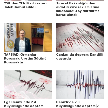
YSK'dan YENİ Parti kararı:
Ticaret Bakanlığı'ndan
Talebi kabul edildi
aldatıcı vize reklamlarına
müdahale: 3 ay durdurma
kararı alındı
TAPSİAD: Ormanları
Çankırı'da deprem: Kandilli
Korumak, Üretim Gücünü
duyurdu
Korumaktır
Ege Denizi'nde 2.4
Denizli'de 2.3
büyüklüğünde deprem
büyüklüğünde deprem|7