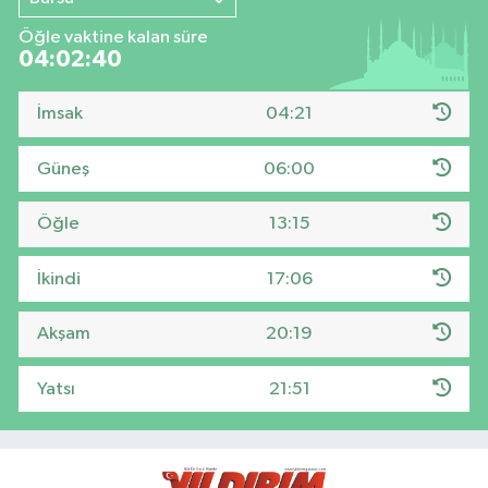
Öğle vaktine kalan süre
04:02:39
İmsak
04:21
Güneş
06:00
Öğle
13:15
İkindi
17:06
Akşam
20:19
Yatsı
21:51