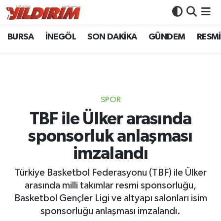
BURSA
İNEGÖL
SON DAKİKA
GÜNDEM
RESMİ
BURSA
Bursa Nöbetçi Eczaneler
İNEGÖL
Bursa Hava Durumu
SON DAKİKA
Bursa Namaz Vakitleri
SPOR
GÜNDEM
Bursa Trafik Yoğunluk Haritası
TBF ile Ülker arasında
sponsorluk anlaşması
RESMİ İLANLAR
Süper Lig Puan Durumu ve Fikstür
imzalandı
KÖŞE YAZILARI
Tüm Manşetler
Türkiye Basketbol Federasyonu (TBF) ile Ülker
arasında milli takımlar resmi sponsorluğu,
SİYASET
Son Dakika Haberleri
Basketbol Gençler Ligi ve altyapı salonları isim
sponsorluğu anlaşması imzalandı.
YAŞAM
Haber Arşivi