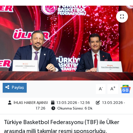
SPOR
Paylaş
-
+
A
A
İHLAS HABER AJANSI
13.05.2026 - 12:56
13.05.2026 -
17:26
Okunma Süresi: 6 Dk
Türkiye Basketbol Federasyonu (TBF) ile Ülker
arasında milli takımlar resmi sponsorluğu,