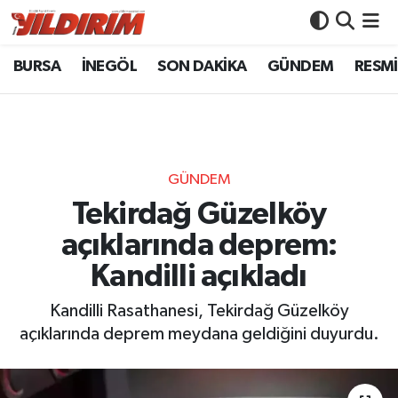
BURSA
İNEGÖL
SON DAKİKA
GÜNDEM
RESMİ
BURSA
Bursa Nöbetçi Eczaneler
İNEGÖL
Bursa Hava Durumu
SON DAKİKA
Bursa Namaz Vakitleri
GÜNDEM
GÜNDEM
Bursa Trafik Yoğunluk Haritası
Tekirdağ Güzelköy
açıklarında deprem:
RESMİ İLANLAR
Süper Lig Puan Durumu ve Fikstür
Kandilli açıkladı
KÖŞE YAZILARI
Tüm Manşetler
Kandilli Rasathanesi, Tekirdağ Güzelköy
açıklarında deprem meydana geldiğini duyurdu.
SİYASET
Son Dakika Haberleri
YAŞAM
Haber Arşivi