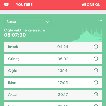
YOUTUBE
ABONE OL
Bursa
Öğle vaktine kalan süre
08:07:29
İmsak
04:24
Güneş
06:02
Öğle
13:14
İkindi
17:05
Akşam
20:17