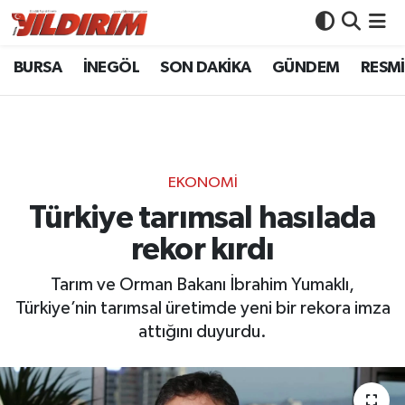
BURSA
İNEGÖL
SON DAKİKA
GÜNDEM
RESMİ
BURSA
Bursa Nöbetçi Eczaneler
İNEGÖL
Bursa Hava Durumu
SON DAKİKA
Bursa Namaz Vakitleri
EKONOMİ
GÜNDEM
Bursa Trafik Yoğunluk Haritası
Türkiye tarımsal hasılada
rekor kırdı
RESMİ İLANLAR
Süper Lig Puan Durumu ve Fikstür
Tarım ve Orman Bakanı İbrahim Yumaklı,
KÖŞE YAZILARI
Tüm Manşetler
Türkiye’nin tarımsal üretimde yeni bir rekora imza
attığını duyurdu.
SİYASET
Son Dakika Haberleri
YAŞAM
Haber Arşivi