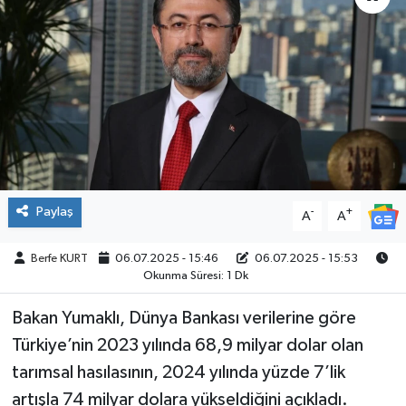
SPOR
Paylaş
-
+
A
A
Berfe KURT
06.07.2025 - 15:46
06.07.2025 - 15:53
Okunma Süresi: 1 Dk
Bakan Yumaklı, Dünya Bankası verilerine göre
Türkiye’nin 2023 yılında 68,9 milyar dolar olan
tarımsal hasılasının, 2024 yılında yüzde 7’lik
artışla 74 milyar dolara yükseldiğini açıkladı.