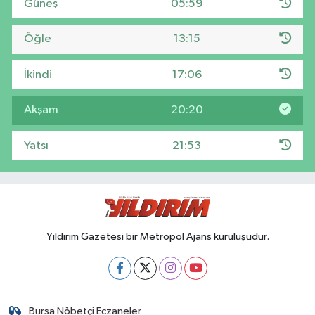
Güneş
05:59
Öğle
13:15
İkindi
17:06
Akşam
20:20
Yatsı
21:53
Yıldırım Gazetesi bir Metropol Ajans kuruluşudur.
Bursa Nöbetçi Eczaneler