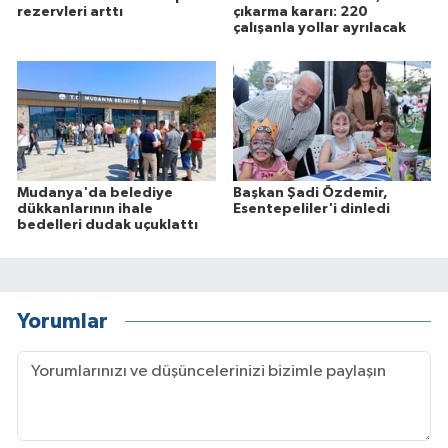
rezervleri arttı
çıkarma kararı: 220
çalışanla yollar ayrılacak
Mudanya'da belediye
Başkan Şadi Özdemir,
dükkanlarının ihale
Esentepeliler'i dinledi
bedelleri dudak uçuklattı
Yorumlar