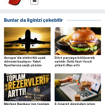
Bunlar da ilginizi çekebilir
Avrupa'da elektrikli uçak
Dört parçaya bölünerek
dönemi başlıyor: Yakıt
satıldı: Ünlü fast-food
fiyatlarına şarjlı çözüm
şirketi iflas etti
Merkez Bankası'nın toplam
E-ticaret devinden işten