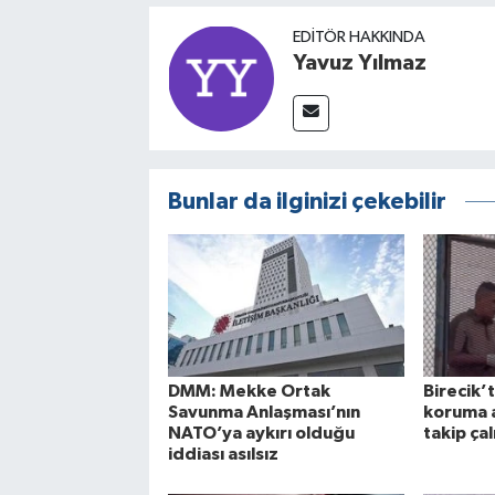
EDITÖR HAKKINDA
Yavuz Yılmaz
Bunlar da ilginizi çekebilir
DMM: Mekke Ortak
Birecik’
Savunma Anlaşması’nın
koruma a
NATO’ya aykırı olduğu
takip ça
iddiası asılsız