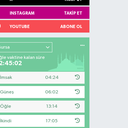
INSTAGRAM
TAKIP ET
YOUTUBE
ABONE OL
Bursa
le vaktine kalan süre
2:45:01
İmsak
04:24
Güneş
06:02
Öğle
13:14
İkindi
17:05