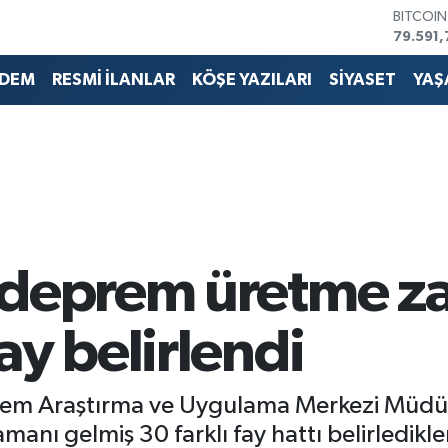
79.591,
DOLAR
45,436
DEM
RESMİ İLANLAR
KÖŞE YAZILARI
SİYASET
YAŞ
EURO
53,386
STERLİN
61,603
G.ALTIN
6862,0
BİST10
14.598
"deprem üretme z
ay belirlendi
rem Araştırma ve Uygulama Merkezi Müdürü
ı gelmiş 30 farklı fay hattı belirledikleri