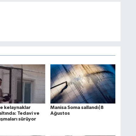
te kelaynaklar
Manisa Soma sallandı|8
ltında: Tedavi ve
Ağustos
lışmaları sürüyor