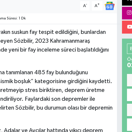
-
+
A
A
a Süresi: 1 Dk
kın suskun fay tespit edildiğini, bunlardan
söyleyen Sözbilir, 2023 Kahramanmaraş
e yeni bir fay inceleme süreci başlatıldığını
Öğ
0
ana tanımlanan 485 fay bulunduğunu
“sismik boşluk” kategorisine girdiğini kaydetti.
 üretmeyip stres biriktiren, deprem üretme
diriliyor. Faylardaki son depremler ile
belirten Sözbilir, bu durumun olası bir depremin
 Adalar ve Avcılar hattında yıkıcı deprem