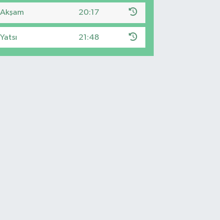
Akşam
20:17
Yatsı
21:48