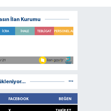
asın İlan Kurumu
ükleniyor...
FACEBOOK
BEĞEN
X
TAKIP ET