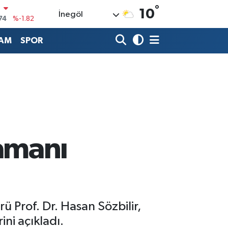
°
74
%-1.82
10
İnegöl
20
%0.02
AM
SPOR
90
%0.19
80
%0.18
9000
%0.19
0
,00
%0
amanı
 Prof. Dr. Hasan Sözbilir,
ni açıkladı.