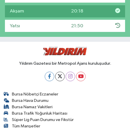
Akşam
20:18
Yatsı
21:50
Yıldırım Gazetesi bir Metropol Ajans kuruluşudur.
Bursa Nöbetçi Eczaneler
Bursa Hava Durumu
Bursa Namaz Vakitleri
Bursa Trafik Yoğunluk Haritası
Süper Lig Puan Durumu ve Fikstür
Tüm Manşetler