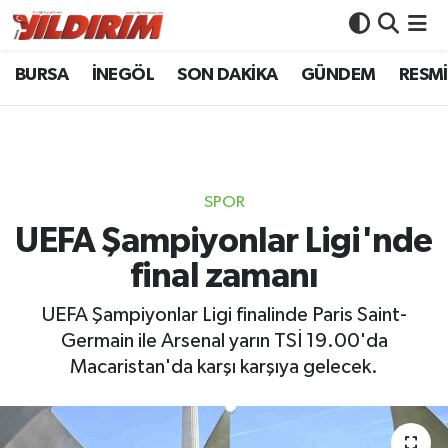
BURSA
İNEGÖL
SON DAKİKA
GÜNDEM
RESMİ
BURSA
Bursa Nöbetçi Eczaneler
İNEGÖL
Bursa Hava Durumu
SON DAKİKA
Bursa Namaz Vakitleri
SPOR
GÜNDEM
Bursa Trafik Yoğunluk Haritası
UEFA Şampiyonlar Ligi'nde
final zamanı
RESMİ İLANLAR
Süper Lig Puan Durumu ve Fikstür
UEFA Şampiyonlar Ligi finalinde Paris Saint-
KÖŞE YAZILARI
Tüm Manşetler
Germain ile Arsenal yarın TSİ 19.00'da
Macaristan'da karşı karşıya gelecek.
SİYASET
Son Dakika Haberleri
YAŞAM
Haber Arşivi