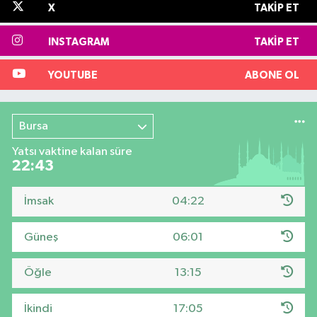
X
TAKIP ET
INSTAGRAM
TAKIP ET
YOUTUBE
ABONE OL
Bursa
Yatsı vaktine kalan süre
22:42
İmsak
04:22
Güneş
06:01
Öğle
13:15
İkindi
17:05