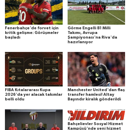
Fenerbahçe'de forvet için
Görme Engelli B1 Milli
kritik gelişme: Görüşmeler
Takımı, Avrupa
başladı
Şampiyonası'na Riva'da
hazırlanıyor
FIBA Kıtalararası Kupa
Manchester United'dan flaş
2026'da yer alacak takımlar
transfer hamlesi! Altay
belli oldu
Bayındır kiralık gönderildi
Bahçelievler Sosyal Hizmet
Kampüsü'nde yeni hizmet