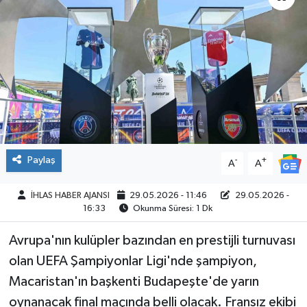
SPOR
Paylaş
-
+
A
A
İHLAS HABER AJANSI
29.05.2026 - 11:46
29.05.2026 -
16:33
Okunma Süresi: 1 Dk
Avrupa'nın kulüpler bazından en prestijli turnuvası
olan UEFA Şampiyonlar Ligi'nde şampiyon,
Macaristan'ın başkenti Budapeşte'de yarın
oynanacak final maçında belli olacak. Fransız ekibi