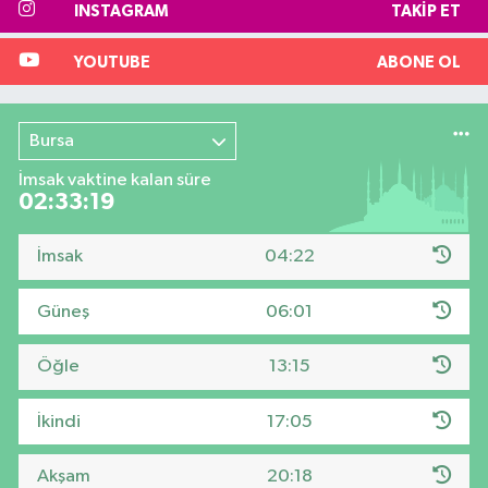
INSTAGRAM
TAKIP ET
YOUTUBE
ABONE OL
Bursa
İmsak vaktine kalan süre
02:33:18
İmsak
04:22
Güneş
06:01
Öğle
13:15
İkindi
17:05
Akşam
20:18