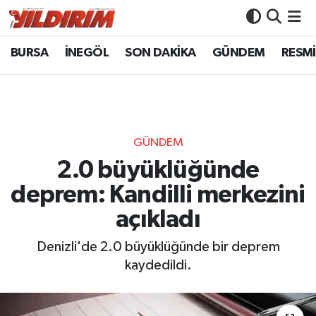
BURSA
İNEGÖL
SON DAKİKA
GÜNDEM
RESMİ
BURSA
Bursa Nöbetçi Eczaneler
İNEGÖL
Bursa Hava Durumu
SON DAKİKA
Bursa Namaz Vakitleri
GÜNDEM
GÜNDEM
Bursa Trafik Yoğunluk Haritası
2.0 büyüklüğünde
deprem: Kandilli merkezini
RESMİ İLANLAR
Süper Lig Puan Durumu ve Fikstür
açıkladı
KÖŞE YAZILARI
Tüm Manşetler
Denizli'de 2.0 büyüklüğünde bir deprem
kaydedildi.
SİYASET
Son Dakika Haberleri
YAŞAM
Haber Arşivi