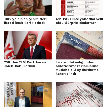
Türkiye’nin en iyi simitleri
Yeni PARTİ ilçe yönetimi belli
listesi İzmitlileri kızdırdı
oldu! Sürpriz isimler var
YSK'dan YENİ Parti kararı:
Ticaret Bakanlığı'ndan
Talebi kabul edildi
aldatıcı vize reklamlarına
müdahale: 3 ay durdurma
kararı alındı