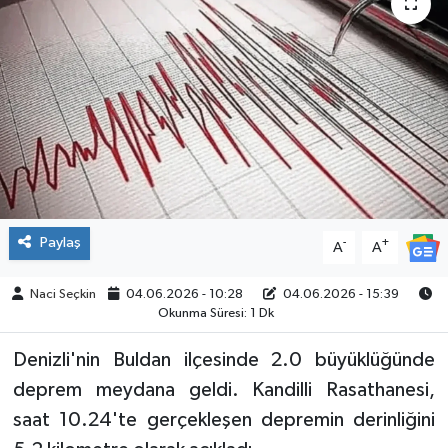
SPOR
Paylaş
-
+
A
A
Naci Seçkin
04.06.2026 - 10:28
04.06.2026 - 15:39
Okunma Süresi: 1 Dk
Denizli'nin Buldan ilçesinde 2.0 büyüklüğünde
deprem meydana geldi. Kandilli Rasathanesi,
saat 10.24'te gerçekleşen depremin derinliğini