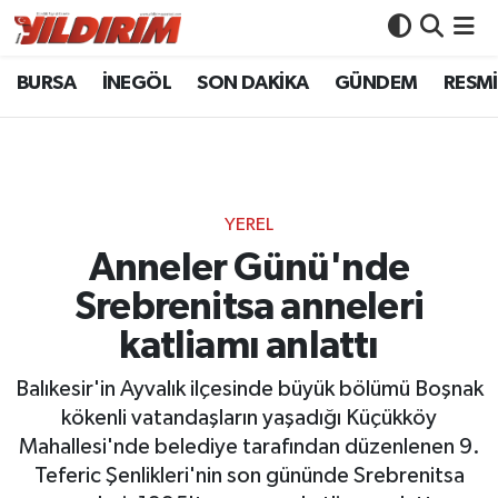
BURSA
İNEGÖL
SON DAKİKA
GÜNDEM
RESMİ
BURSA
Bursa Nöbetçi Eczaneler
İNEGÖL
Bursa Hava Durumu
SON DAKİKA
Bursa Namaz Vakitleri
YEREL
GÜNDEM
Bursa Trafik Yoğunluk Haritası
Anneler Günü'nde
Srebrenitsa anneleri
RESMİ İLANLAR
Süper Lig Puan Durumu ve Fikstür
katliamı anlattı
KÖŞE YAZILARI
Tüm Manşetler
Balıkesir'in Ayvalık ilçesinde büyük bölümü Boşnak
kökenli vatandaşların yaşadığı Küçükköy
SİYASET
Son Dakika Haberleri
Mahallesi'nde belediye tarafından düzenlenen 9.
Teferic Şenlikleri'nin son gününde Srebrenitsa
YAŞAM
Haber Arşivi