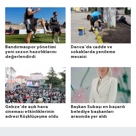
Bandırmaspor yönetimi
Darıca'da cadde ve
yeni sezon hazırlıklarını
sokaklarda yenileme
değerlendirdi
mesaisi
Gebze'de açık hava
Başkan Subaşı en başarılı
sineması etkinliklerinin
belediye başkanları
adresi Köşklüçeşme oldu
arasında yer aldı