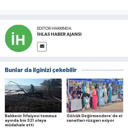
EDITÖR HAKKINDA
İHLAS HABER AJANSI
Bunlar da ilginizi çekebilir
Balıkesir İtfaiyesi temmuz
Gölcük Değirmendere'de el
ayında bin 521 olaya
sanatları rüzgarı esiyor
müdahale etti