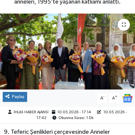
anneleri, 1995'te yaşanan katliamı anlattı.
SPOR
Paylaş
-
+
A
A
İHLAS HABER AJANSI
10.05.2026 - 17:14
10.05.2026 -
17:42
Okunma Süresi: 1 Dk
9. Teferic Şenlikleri çerçevesinde Anneler