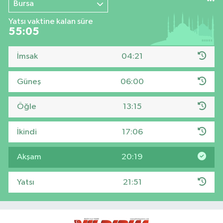
Bursa
Yatsı vaktine kalan süre
55:04
İmsak
04:21
Güneş
06:00
Öğle
13:15
İkindi
17:06
Akşam
20:19
Yatsı
21:51