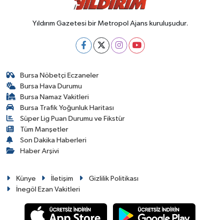
Yıldırım Gazetesi bir Metropol Ajans kuruluşudur.
Bursa Nöbetçi Eczaneler
Bursa Hava Durumu
Bursa Namaz Vakitleri
Bursa Trafik Yoğunluk Haritası
Süper Lig Puan Durumu ve Fikstür
Tüm Manşetler
Son Dakika Haberleri
Haber Arşivi
Künye
İletişim
Gizlilik Politikası
İnegöl Ezan Vakitleri