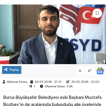
SPOR
Paylaş
-
+
A
A
Mehmet Sevinç
20.05.2026 - 21:31
20.05.2026 - 22:02
1
Okunma Süresi: 2 Dk
Bursa Büyükşehir Belediyesi eski Başkanı Mustafa
Bozbey’in de aralarında bulunduğu aile üyeleriyle