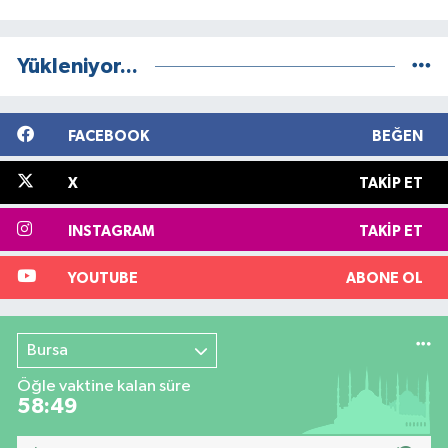
Yükleniyor...
FACEBOOK
BEĞEN
X
TAKIP ET
INSTAGRAM
TAKIP ET
YOUTUBE
ABONE OL
Bursa
Öğle vaktine kalan süre
58:49