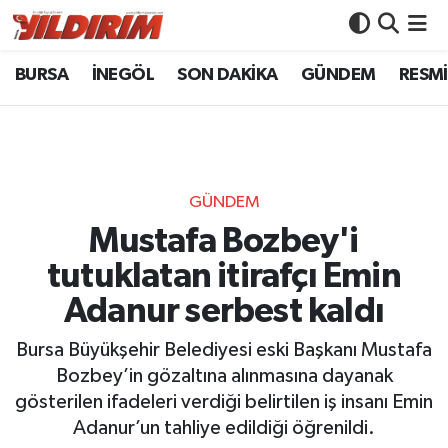
BURSA
İNEGÖL
SON DAKİKA
GÜNDEM
RESMİ
BURSA
Bursa Nöbetçi Eczaneler
İNEGÖL
Bursa Hava Durumu
SON DAKİKA
Bursa Namaz Vakitleri
GÜNDEM
GÜNDEM
Bursa Trafik Yoğunluk Haritası
Mustafa Bozbey'i
tutuklatan itirafçı Emin
RESMİ İLANLAR
Süper Lig Puan Durumu ve Fikstür
Adanur serbest kaldı
KÖŞE YAZILARI
Tüm Manşetler
Bursa Büyükşehir Belediyesi eski Başkanı Mustafa
Bozbey’in gözaltına alınmasına dayanak
SİYASET
Son Dakika Haberleri
gösterilen ifadeleri verdiği belirtilen iş insanı Emin
Adanur’un tahliye edildiği öğrenildi.
YAŞAM
Haber Arşivi