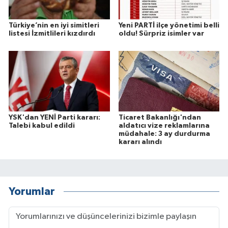
Türkiye’nin en iyi simitleri
Yeni PARTİ ilçe yönetimi belli
listesi İzmitlileri kızdırdı
oldu! Sürpriz isimler var
YSK'dan YENİ Parti kararı:
Ticaret Bakanlığı'ndan
Talebi kabul edildi
aldatıcı vize reklamlarına
müdahale: 3 ay durdurma
kararı alındı
Yorumlar