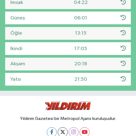
İmsak
04:22
Güneş
06:01
Öğle
13:15
İkindi
17:05
Akşam
20:18
Yatsı
21:50
Yıldırım Gazetesi bir Metropol Ajans kuruluşudur.