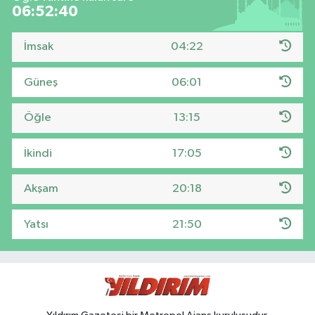
06:52:39
İmsak
04:22
Güneş
06:01
Öğle
13:15
İkindi
17:05
Akşam
20:18
Yatsı
21:50