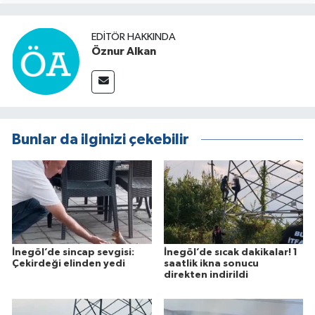
EDITÖR HAKKINDA
Öznur Alkan
Bunlar da ilginizi çekebilir
İnegöl’de sincap sevgisi:
İnegöl’de sıcak dakikalar! 1
Çekirdeği elinden yedi
saatlik ikna sonucu
direkten indirildi