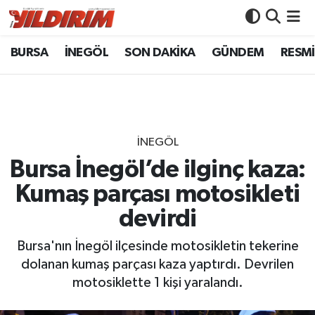
BURSA
İNEGÖL
SON DAKİKA
GÜNDEM
RESMİ
BURSA
Bursa Nöbetçi Eczaneler
İNEGÖL
Bursa Hava Durumu
SON DAKİKA
Bursa Namaz Vakitleri
İNEGÖL
GÜNDEM
Bursa Trafik Yoğunluk Haritası
Bursa İnegöl’de ilginç kaza:
Kumaş parçası motosikleti
RESMİ İLANLAR
Süper Lig Puan Durumu ve Fikstür
devirdi
KÖŞE YAZILARI
Tüm Manşetler
Bursa'nın İnegöl ilçesinde motosikletin tekerine
dolanan kumaş parçası kaza yaptırdı. Devrilen
SİYASET
Son Dakika Haberleri
motosiklette 1 kişi yaralandı.
YAŞAM
Haber Arşivi