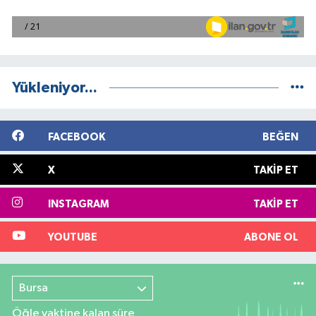
Yükleniyor...
FACEBOOK
BEĞEN
X
TAKIP ET
INSTAGRAM
TAKIP ET
YOUTUBE
ABONE OL
Bursa
Öğle vaktine kalan süre