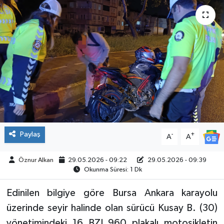
SPOR
Paylaş
-
+
A
A
Öznur Alkan
29.05.2026 - 09:22
29.05.2026 - 09:39
Okunma Süresi: 1 Dk
Edinilen bilgiye göre Bursa Ankara karayolu
üzerinde seyir halinde olan sürücü Kusay B. (30)
yönetimindeki 16 BZJ 960 plakalı motosikletin