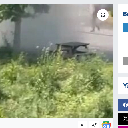
B
Y
-
+
A
A