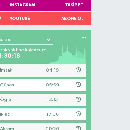
INSTAGRAM
TAKIP ET
YOUTUBE
ABONE OL
Bursa
sak vaktine kalan süre
1:30:17
İmsak
04:19
Güneş
05:59
Öğle
13:15
İkindi
17:06
Akşam
20:20