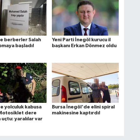
e berberler Salah
Yeni Parti İnegöl kurucu il
apmaya başladı!
başkanı Erkan Dönmez oldu
e yolculuk kabusa
Bursa İnegöl'de elini spiral
Motosiklet dere
makinesine kaptırdı!
uçtu: yaralılar var