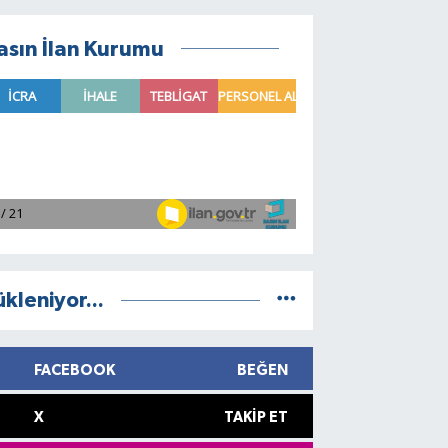
asın İlan Kurumu
ükleniyor...
FACEBOOK
BEĞEN
X
TAKIP ET