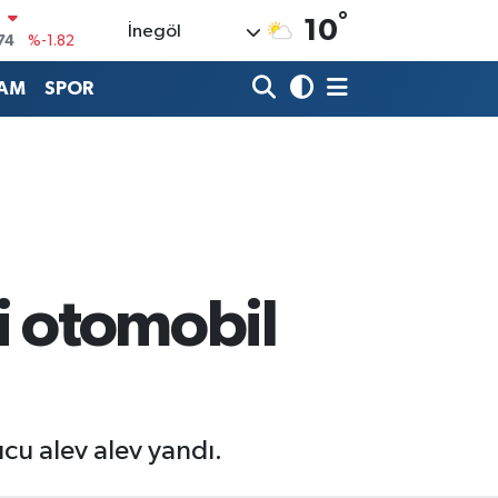
°
10
İnegöl
20
%0.02
AM
SPOR
90
%0.19
80
%0.18
9000
%0.19
0
,00
%0
i otomobil
ucu alev alev yandı.