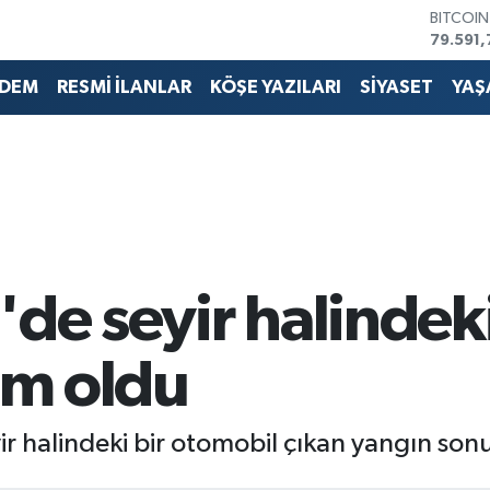
DOLAR
45,436
EURO
DEM
RESMİ İLANLAR
KÖŞE YAZILARI
SİYASET
YAŞ
53,386
STERLİN
61,603
G.ALTIN
6862,0
BİST10
14.598
'de seyir halindek
lim oldu
yir halindeki bir otomobil çıkan yangın son