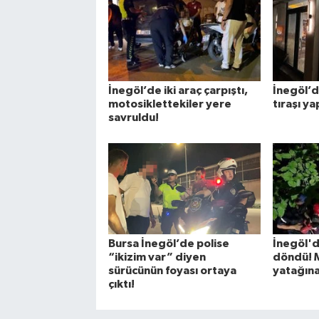
İnegöl’de iki araç çarpıştı,
İnegöl’d
motosiklettekiler yere
tıraşı y
savruldu!
Bursa İnegöl’de polise
İnegöl'd
“ikizim var” diyen
döndü! 
sürücünün foyası ortaya
yatağına 
çıktı!