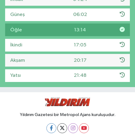
Güneş
06:02
Öğle
13:14
İkindi
17:05
Akşam
20:17
Yatsı
21:48
Yıldırım Gazetesi bir Metropol Ajans kuruluşudur.