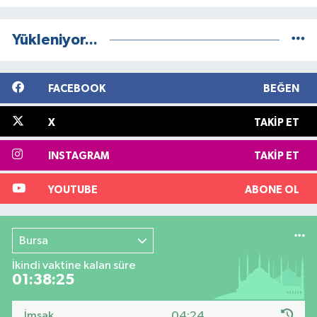
Yükleniyor...
FACEBOOK
BEĞEN
X
TAKIP ET
INSTAGRAM
TAKIP ET
YOUTUBE
ABONE OL
Bursa
İkindi vaktine kalan süre
01:38:25
İmsak
04:24