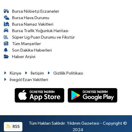
Bursa Nöbetçi Eczaneler
Bursa Hava Durumu
Bursa Namaz Vakitleri
Bursa Trafik Yoğunluk Haritası
Süper Lig Puan Durumu ve Fikstür
Tüm Manşetler
Son Dakika Haberleri
Haber Arşivi
Künye
İletişim
Gizlilik Politikası
İnegöl Ezan Vakitleri
Tüm Hakları Saklıdır. Yıldırım Gazetesi - Copyright ©
RSS
2024