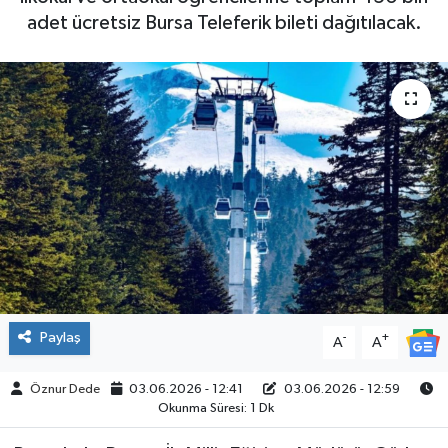
adet ücretsiz Bursa Teleferik bileti dağıtılacak.
SPOR
Paylaş
-
+
A
A
Öznur Dede
03.06.2026 - 12:41
03.06.2026 - 12:59
Okunma Süresi: 1 Dk