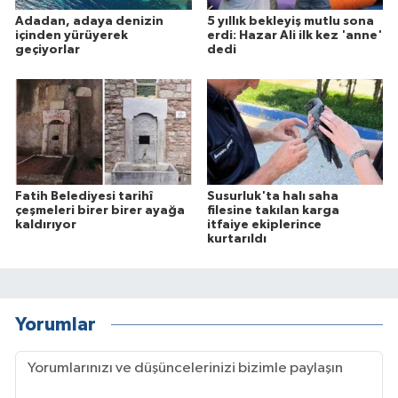
Adadan, adaya denizin
5 yıllık bekleyiş mutlu sona
içinden yürüyerek
erdi: Hazar Ali ilk kez 'anne'
geçiyorlar
dedi
Fatih Belediyesi tarihî
Susurluk'ta halı saha
çeşmeleri birer birer ayağa
filesine takılan karga
kaldırıyor
itfaiye ekiplerince
kurtarıldı
Yorumlar