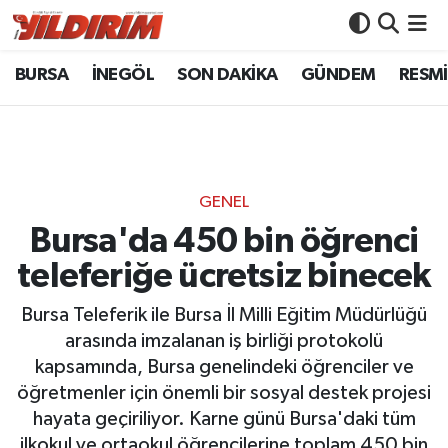
BURSA
İNEGÖL
SON DAKİKA
GÜNDEM
RESMİ
BURSA
Bursa Nöbetçi Eczaneler
İNEGÖL
Bursa Hava Durumu
SON DAKİKA
Bursa Namaz Vakitleri
GENEL
GÜNDEM
Bursa Trafik Yoğunluk Haritası
Bursa'da 450 bin öğrenci
teleferiğe ücretsiz binecek
RESMİ İLANLAR
Süper Lig Puan Durumu ve Fikstür
Bursa Teleferik ile Bursa İl Milli Eğitim Müdürlüğü
KÖŞE YAZILARI
Tüm Manşetler
arasında imzalanan iş birliği protokolü
kapsamında, Bursa genelindeki öğrenciler ve
SİYASET
Son Dakika Haberleri
öğretmenler için önemli bir sosyal destek projesi
hayata geçiriliyor. Karne günü Bursa'daki tüm
YAŞAM
Haber Arşivi
ilkokul ve ortaokul öğrencilerine toplam 450 bin