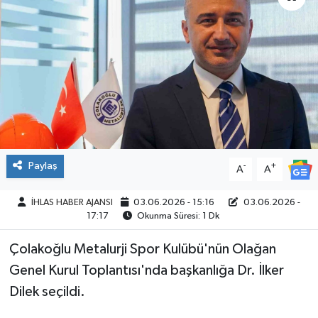
SPOR
Paylaş
-
+
A
A
İHLAS HABER AJANSI
03.06.2026 - 15:16
03.06.2026 -
17:17
Okunma Süresi: 1 Dk
Çolakoğlu Metalurji Spor Kulübü'nün Olağan
Genel Kurul Toplantısı'nda başkanlığa Dr. İlker
Dilek seçildi.