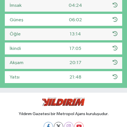
İmsak
04:24
Güneş
06:02
Öğle
13:14
İkindi
17:05
Akşam
20:17
Yatsı
21:48
Yıldırım Gazetesi bir Metropol Ajans kuruluşudur.