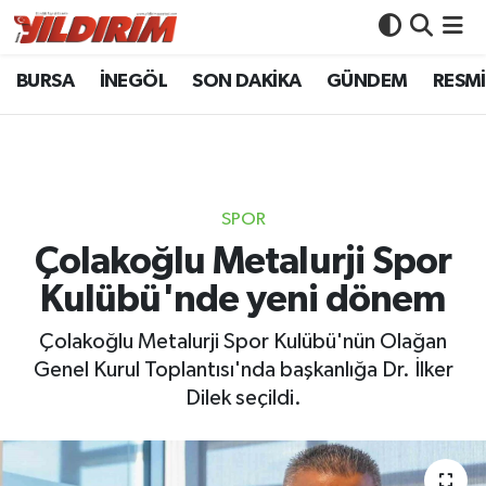
BURSA
İNEGÖL
SON DAKİKA
GÜNDEM
RESMİ
BURSA
Bursa Nöbetçi Eczaneler
İNEGÖL
Bursa Hava Durumu
SON DAKİKA
Bursa Namaz Vakitleri
SPOR
GÜNDEM
Bursa Trafik Yoğunluk Haritası
Çolakoğlu Metalurji Spor
Kulübü'nde yeni dönem
RESMİ İLANLAR
Süper Lig Puan Durumu ve Fikstür
Çolakoğlu Metalurji Spor Kulübü'nün Olağan
KÖŞE YAZILARI
Tüm Manşetler
Genel Kurul Toplantısı'nda başkanlığa Dr. İlker
Dilek seçildi.
SİYASET
Son Dakika Haberleri
YAŞAM
Haber Arşivi