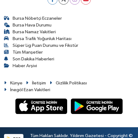
Bursa Nöbetçi Eczaneler
Bursa Hava Durumu
Bursa Namaz Vakitleri
Bursa Trafik Yoğunluk Haritası
Süper Lig Puan Durumu ve Fikstür
Tüm Manşetler
Son Dakika Haberleri
Haber Arşivi
Künye
İletişim
Gizlilik Politikası
İnegöl Ezan Vakitleri
Tüm Hakları Saklıdır. Yıldırım Gazetesi - Copyright ©