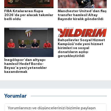
FIBA Kıtalararası Kupa
Manchester United'dan flaş
2026'da yer alacak takımlar
transfer hamlesi! Altay
belli oldu
Bayındır kiralık gönderildi
Bahçelievler Sosyal Hizmet
Kampüsü'nde yeni hizmet
birimleri ve sosyal
donatıların açılışı
gerçekleştirildi
İnegölspor'dan altyapı
hamlesi! Hedef Bordo-
Beyaz'a yeni yetenekler
kazandırmak
Yorumlar