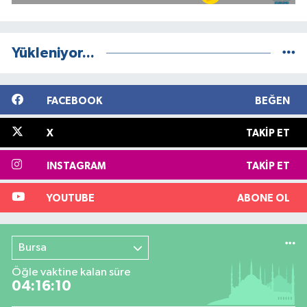
Yükleniyor...
FACEBOOK
BEĞEN
X
TAKIP ET
INSTAGRAM
TAKIP ET
YOUTUBE
ABONE OL
Bursa
Öğle vaktine kalan süre
04:16:09