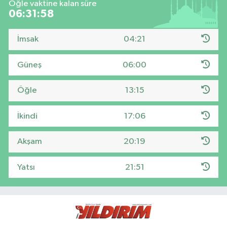
Öğle vaktine kalan süre
06:31:57
İmsak
04:21
Güneş
06:00
Öğle
13:15
İkindi
17:06
Akşam
20:19
Yatsı
21:51