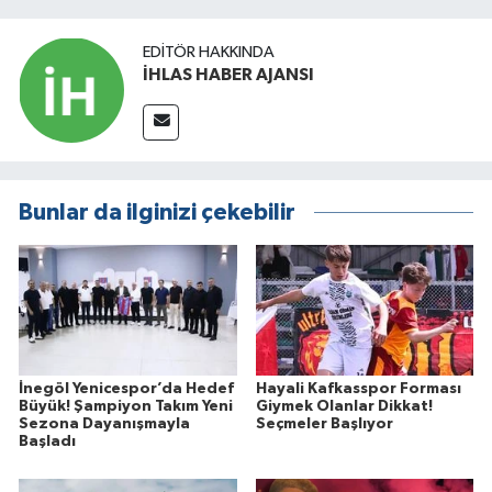
EDITÖR HAKKINDA
İHLAS HABER AJANSI
Bunlar da ilginizi çekebilir
İnegöl Yenicespor’da Hedef
Hayali Kafkasspor Forması
Büyük! Şampiyon Takım Yeni
Giymek Olanlar Dikkat!
Sezona Dayanışmayla
Seçmeler Başlıyor
Başladı