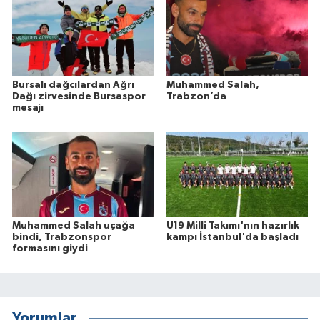
Bursalı dağcılardan Ağrı
Muhammed Salah,
Dağı zirvesinde Bursaspor
Trabzon’da
mesajı
Muhammed Salah uçağa
U19 Milli Takımı'nın hazırlık
bindi, Trabzonspor
kampı İstanbul'da başladı
formasını giydi
Yorumlar