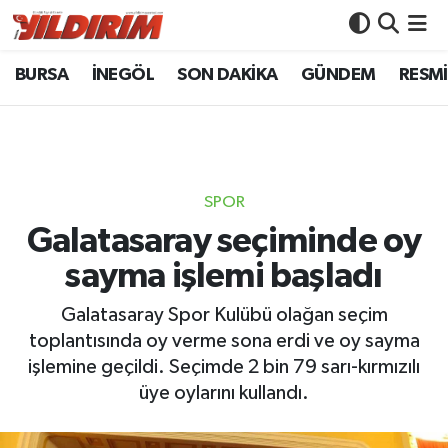
BURSA
İNEGÖL
SON DAKİKA
GÜNDEM
RESMİ
BURSA
Bursa Nöbetçi Eczaneler
İNEGÖL
Bursa Hava Durumu
SON DAKİKA
Bursa Namaz Vakitleri
SPOR
GÜNDEM
Bursa Trafik Yoğunluk Haritası
Galatasaray seçiminde oy
sayma işlemi başladı
RESMİ İLANLAR
Süper Lig Puan Durumu ve Fikstür
Galatasaray Spor Kulübü olağan seçim
KÖŞE YAZILARI
Tüm Manşetler
toplantısında oy verme sona erdi ve oy sayma
işlemine geçildi. Seçimde 2 bin 79 sarı-kırmızılı
SİYASET
Son Dakika Haberleri
üye oylarını kullandı.
YAŞAM
Haber Arşivi