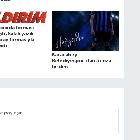
anında forması
ştı, Salah yazılı
ray formasıyla
ındı
Karacabey
Belediyespor'dan 5 imza
birden