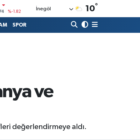
N
°
10
74
%-1.82
İnegöl
20
%0.02
AM
SPOR
90
%0.19
80
%0.18
9000
%0.19
0
,00
%0
anya ve
fleri değerlendirmeye aldı.