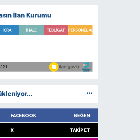
asın İlan Kurumu
ükleniyor...
FACEBOOK
BEĞEN
X
TAKIP ET