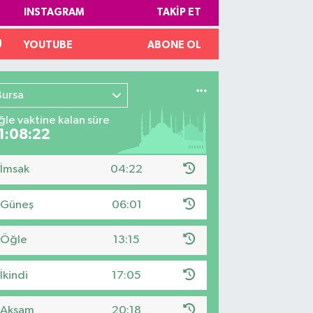
INSTAGRAM
TAKIP ET
YOUTUBE
ABONE OL
Bursa
le vaktine kalan süre
1:08:21
İmsak
04:22
Güneş
06:01
Öğle
13:15
İkindi
17:05
Akşam
20:18