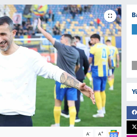
B
Y
-
+
A
A