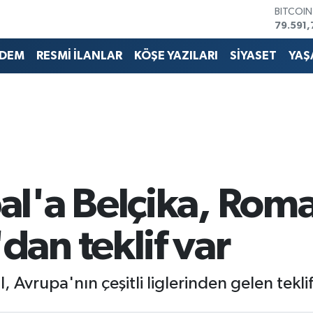
BITCOI
79.591,
DOLAR
45,436
DEM
RESMİ İLANLAR
KÖŞE YAZILARI
SİYASET
YAŞ
EURO
53,386
STERLİN
61,603
G.ALTIN
6862,0
BİST10
14.598
l'a Belçika, Rom
an teklif var
 Avrupa'nın çeşitli liglerinden gelen tekli