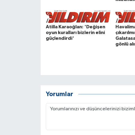
Atilla Karaoğlan: 'Değişen
Havalim
oyun kuralları bizlerin elini
çıkarılmı
güçlendirdi'
Galatasa
gönlü al
Yorumlar