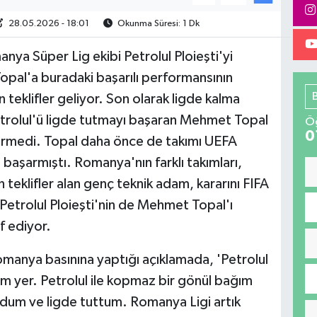
28.05.2026 - 18:01
Okunma Süresi: 1 Dk
nya Süper Lig ekibi Petrolul Ploieşti'yi
opal'a buradaki başarılı performansının
n teklifler geliyor. Son olarak ligde kalma
etrolul'ü ligde tutmayı başaran Mehmet Topal
Öğ
0
vermedi. Topal daha önce de takımı UEFA
başarmıştı. Romanya'nın farklı takımları,
teklifler alan genç teknik adam, kararını FIFA
etrolul Ploieşti'nin de Mehmet Topal'ı
f ediyor.
manya basınına yaptığı açıklamada, 'Petrolul
m yer. Petrolul ile kopmaz bir gönül bağım
ldum ve ligde tuttum. Romanya Ligi artık