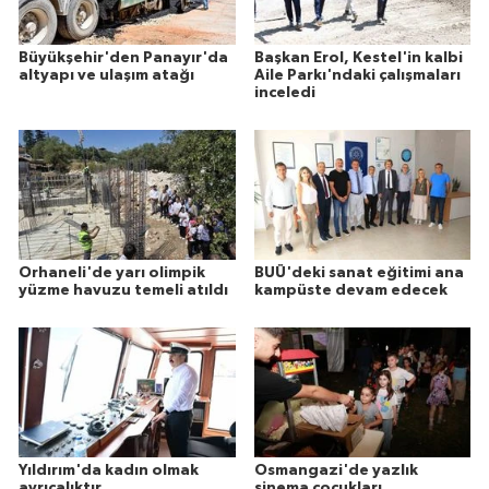
Büyükşehir'den Panayır'da
Başkan Erol, Kestel'in kalbi
altyapı ve ulaşım atağı
Aile Parkı'ndaki çalışmaları
inceledi
Orhaneli'de yarı olimpik
BUÜ'deki sanat eğitimi ana
yüzme havuzu temeli atıldı
kampüste devam edecek
Yıldırım'da kadın olmak
Osmangazi'de yazlık
ayrıcalıktır
sinema çocukları