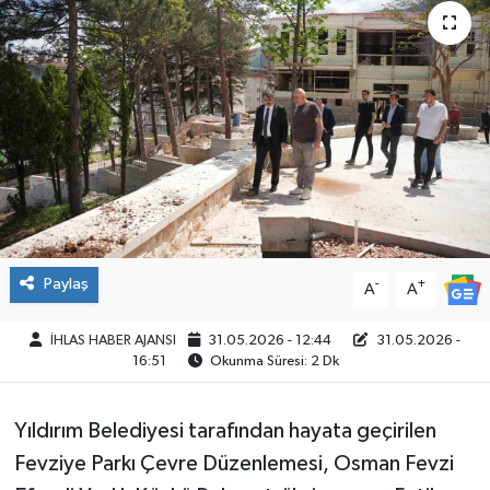
SPOR
Paylaş
-
+
A
A
İHLAS HABER AJANSI
31.05.2026 - 12:44
31.05.2026 -
16:51
Okunma Süresi: 2 Dk
Yıldırım Belediyesi tarafından hayata geçirilen
Fevziye Parkı Çevre Düzenlemesi, Osman Fevzi