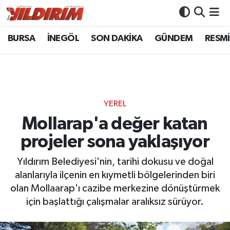
BURSA
İNEGÖL
SON DAKİKA
GÜNDEM
RESMİ
BURSA
Bursa Nöbetçi Eczaneler
İNEGÖL
Bursa Hava Durumu
SON DAKİKA
Bursa Namaz Vakitleri
YEREL
GÜNDEM
Bursa Trafik Yoğunluk Haritası
Mollarap'a değer katan
projeler sona yaklaşıyor
RESMİ İLANLAR
Süper Lig Puan Durumu ve Fikstür
Yıldırım Belediyesi'nin, tarihi dokusu ve doğal
KÖŞE YAZILARI
Tüm Manşetler
alanlarıyla ilçenin en kıymetli bölgelerinden biri
olan Mollaarap'ı cazibe merkezine dönüştürmek
SİYASET
Son Dakika Haberleri
için başlattığı çalışmalar aralıksız sürüyor.
YAŞAM
Haber Arşivi