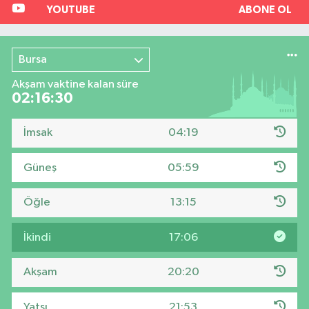
YOUTUBE
ABONE OL
Bursa
Akşam vaktine kalan süre
02:16:29
İmsak
04:19
Güneş
05:59
Öğle
13:15
İkindi
17:06
Akşam
20:20
Yatsı
21:53