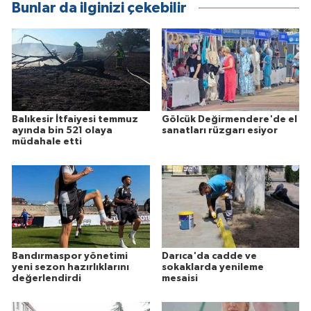
Bunlar da ilginizi çekebilir
Balıkesir İtfaiyesi temmuz
Gölcük Değirmendere'de el
ayında bin 521 olaya
sanatları rüzgarı esiyor
müdahale etti
Bandırmaspor yönetimi
Darıca'da cadde ve
yeni sezon hazırlıklarını
sokaklarda yenileme
değerlendirdi
mesaisi