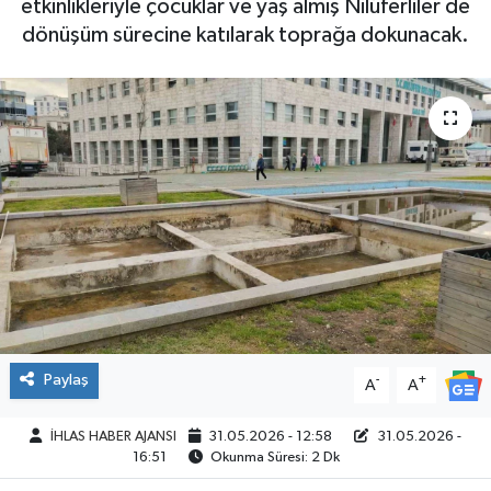
etkinlikleriyle çocuklar ve yaş almış Nilüferliler de
dönüşüm sürecine katılarak toprağa dokunacak.
SPOR
Paylaş
-
+
A
A
İHLAS HABER AJANSI
31.05.2026 - 12:58
31.05.2026 -
16:51
Okunma Süresi: 2 Dk