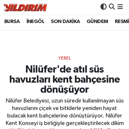
BURSA
İNEGÖL
SON DAKİKA
GÜNDEM
RESMİ
BURSA
Bursa Nöbetçi Eczaneler
İNEGÖL
Bursa Hava Durumu
SON DAKİKA
Bursa Namaz Vakitleri
YEREL
GÜNDEM
Bursa Trafik Yoğunluk Haritası
Nilüfer'de atıl süs
havuzları kent bahçesine
RESMİ İLANLAR
Süper Lig Puan Durumu ve Fikstür
dönüşüyor
KÖŞE YAZILARI
Tüm Manşetler
Nilüfer Belediyesi, uzun süredir kullanılmayan süs
havuzlarını çiçek ve bitkilerle yeniden hayat
SİYASET
Son Dakika Haberleri
bulacak kent bahçelerine dönüştürüyor. Nilüfer
Kent Konseyi iş birliğiyle gerçekleştirilecek dikim
YAŞAM
Haber Arşivi