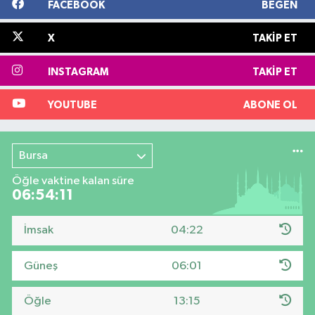
FACEBOOK
BEĞEN
X
TAKIP ET
INSTAGRAM
TAKIP ET
YOUTUBE
ABONE OL
Bursa
Öğle vaktine kalan süre
06:54:11
İmsak
04:22
Güneş
06:01
Öğle
13:15