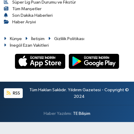
Süper Lig Puan Durumu ve Fikstür
Tüm Manşetler
Son Dakika Haberleri
Haber Arşivi
Künye
İletişim
Gizlilik Politikası
İnegöl Ezan Vakitleri
Tüm Hakları Saklıdır. Yıldırım Gazetesi - Copyright ©
RSS
2024
Haber Yazılımı:
TE Bilişim