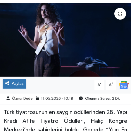
SPOR
Paylaş
-
+
A
A
Öznur Dede
11.05.2026 - 10:18
Okunma Süresi: 2 Dk
Türk tiyatrosunun en saygın ödüllerinden 28. Yapı
Kredi Afife Tiyatro Ödülleri, Haliç Kongre
Merkezi’nde sahiplerini buldu. Gecede “Yılın En