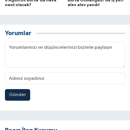
6 Ağustos Bursa'da hava
Bursa Osmangazi'de iş yeri
nasıl olacak?
alev alev yandı!
Yorumlar
Gönder