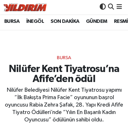
BURSA
İNEGÖL
SON DAKİKA
GÜNDEM
RESMİ
BURSA
Bursa Nöbetçi Eczaneler
İNEGÖL
Bursa Hava Durumu
SON DAKİKA
Bursa Namaz Vakitleri
BURSA
GÜNDEM
Bursa Trafik Yoğunluk Haritası
Nilüfer Kent Tiyatrosu’na
Afife’den ödül
RESMİ İLANLAR
Süper Lig Puan Durumu ve Fikstür
Nilüfer Belediyesi Nilüfer Kent Tiyatrosu yapımı
KÖŞE YAZILARI
Tüm Manşetler
“İlk Bakışta Prima Facie” oyununun başrol
oyuncusu Rabia Zehra Şafak, 28. Yapı Kredi Afife
SİYASET
Son Dakika Haberleri
Tiyatro Ödülleri’nde “Yılın En Başarılı Kadın
Oyuncusu” ödülünün sahibi oldu.
YAŞAM
Haber Arşivi