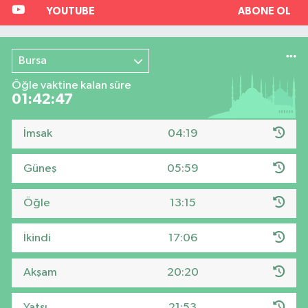
YOUTUBE
ABONE OL
Bursa
Öğle vaktine kalan süre
01:42:46
İmsak
04:19
Güneş
05:59
Öğle
13:15
İkindi
17:06
Akşam
20:20
Yatsı
21:53