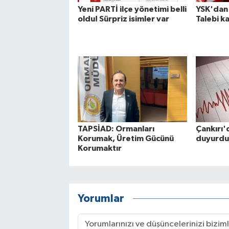
Yeni PARTİ ilçe yönetimi belli
YSK'dan 
oldu! Sürpriz isimler var
Talebi ka
TAPSİAD: Ormanları
Çankırı'
Korumak, Üretim Gücünü
duyurdu
Korumaktır
Yorumlar