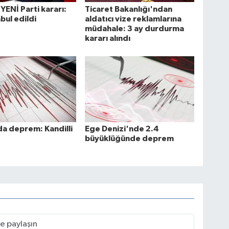
YENİ Parti kararı:
Ticaret Bakanlığı'ndan
bul edildi
aldatıcı vize reklamlarına
müdahale: 3 ay durdurma
kararı alındı
da deprem: Kandilli
Ege Denizi'nde 2.4
büyüklüğünde deprem