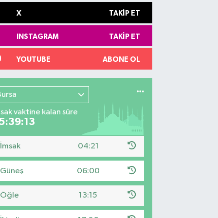
X
TAKIP ET
INSTAGRAM
TAKIP ET
YOUTUBE
ABONE OL
Bursa
sak vaktine kalan süre
5:39:12
İmsak
04:21
Güneş
06:00
Öğle
13:15