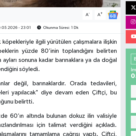
-
+
A
A
.05.2026 - 23:01
Okunma Süresi: 1 Dk
köpekleriyle ilgili yürütülen çalışmalara ilişkin
klerin yüzde 80’inin toplandığını belirten
im ayları sonuna kadar barınaklara ya da doğal
ndiğini söyledi.
İm
0
lar değil, barınaklardır. Orada tedavileri,
meleri yapılacak" diye devam eden Çiftçi, bu
ğunu belirtti.
de 60’ın altında bulunan dokuz ilin valisiyle
landırılması için talimat verdiğini açıkladı.
lışmalarını tamamlama çağrısı yaptı. Çiftçi,