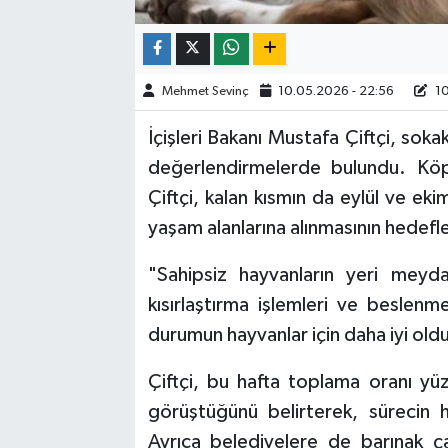
Mehmet Sevinç
10.05.2026 - 22:56
10
İçişleri Bakanı Mustafa Çiftçi, sokak 
değerlendirmelerde bulundu. Köpe
Çiftçi, kalan kısmın da eylül ve ek
yaşam alanlarına alınmasının hedefle
"Sahipsiz hayvanların yeri meydan
kısırlaştırma işlemleri ve beslen
durumun hayvanlar için daha iyi oldu
Çiftçi, bu hafta toplama oranı yüz
görüştüğünü belirterek, sürecin hız
Ayrıca belediyelere de barınak ça