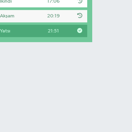
İkindi
17:06
Akşam
20:19
Yatsı
21:51