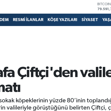
79.591,
DOLAR
45,436
EURO
DEM
RESMİ İLANLAR
KÖŞE YAZILARI
SİYASET
YAŞ
53,386
STERLİN
61,603
G.ALTIN
6862,0
BİST10
14.598
a Çiftçi'den valil
matı
, sokak köpeklerinin yüzde 80’inin toplandı
in valileriyle görüştüğünü belirten Çiftçi, 