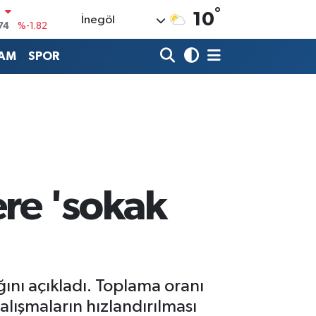
74
%-1.82
°
10
İnegöl
20
%0.02
AM
SPOR
90
%0.19
80
%0.18
9000
%0.19
0
,00
%0
ere 'sokak
ğını açıkladı. Toplama oranı
çalışmaların hızlandırılması