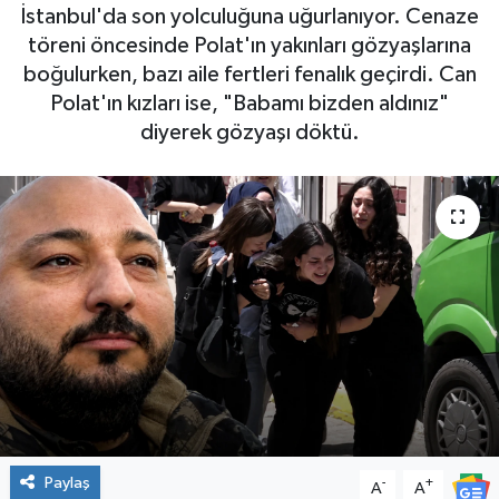
İstanbul'da son yolculuğuna uğurlanıyor. Cenaze
SPOR
töreni öncesinde Polat'ın yakınları gözyaşlarına
boğulurken, bazı aile fertleri fenalık geçirdi. Can
Polat'ın kızları ise, "Babamı bizden aldınız"
diyerek gözyaşı döktü.
Paylaş
-
+
A
A