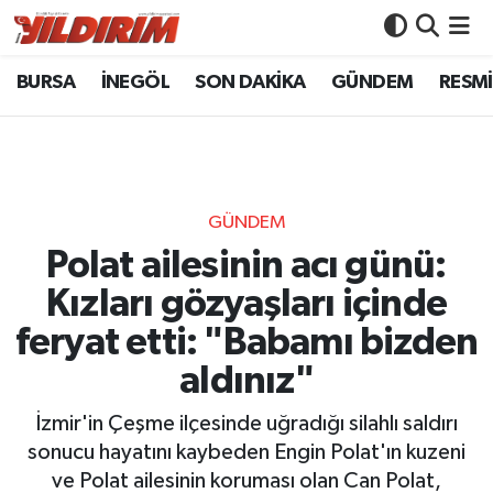
BURSA
İNEGÖL
SON DAKİKA
GÜNDEM
RESMİ
BURSA
Bursa Nöbetçi Eczaneler
İNEGÖL
Bursa Hava Durumu
SON DAKİKA
Bursa Namaz Vakitleri
GÜNDEM
GÜNDEM
Bursa Trafik Yoğunluk Haritası
Polat ailesinin acı günü:
Kızları gözyaşları içinde
RESMİ İLANLAR
Süper Lig Puan Durumu ve Fikstür
feryat etti: "Babamı bizden
KÖŞE YAZILARI
Tüm Manşetler
aldınız"
SİYASET
Son Dakika Haberleri
İzmir'in Çeşme ilçesinde uğradığı silahlı saldırı
sonucu hayatını kaybeden Engin Polat'ın kuzeni
YAŞAM
Haber Arşivi
ve Polat ailesinin koruması olan Can Polat,