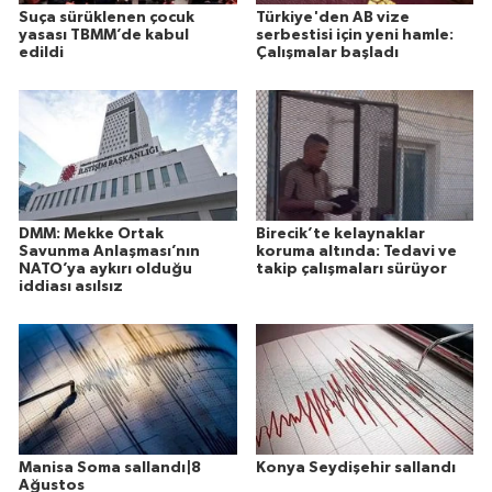
Suça sürüklenen çocuk
Türkiye'den AB vize
yasası TBMM’de kabul
serbestisi için yeni hamle:
edildi
Çalışmalar başladı
DMM: Mekke Ortak
Birecik’te kelaynaklar
Savunma Anlaşması’nın
koruma altında: Tedavi ve
NATO’ya aykırı olduğu
takip çalışmaları sürüyor
iddiası asılsız
Manisa Soma sallandı|8
Konya Seydişehir sallandı
Ağustos