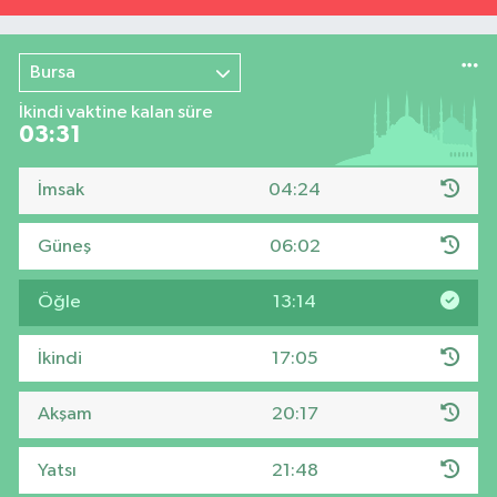
Bursa
İkindi vaktine kalan süre
03:30
İmsak
04:24
Güneş
06:02
Öğle
13:14
İkindi
17:05
Akşam
20:17
Yatsı
21:48