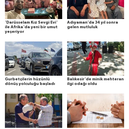
'Darüsselam Kız Sevgi Evi'
Adıyaman’da 34 yıl sonra
ile Afrika'da yeni bir umut
gelen mutluluk
yeşeriyor
Gurbetçilerin hüzünlü
Balıkesir'de minik mehteran
dönüş yolculuğu başladı
ilgi odağı oldu