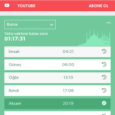
YOUTUBE
ABONE OL
Bursa
Yatsı vaktine kalan süre
01:17:30
İmsak
04:21
Güneş
06:00
Öğle
13:15
İkindi
17:06
Akşam
20:19