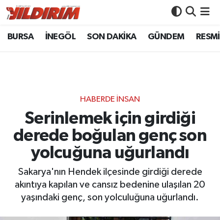
BURSA
İNEGÖL
SON DAKİKA
GÜNDEM
RESMİ
BURSA
Bursa Nöbetçi Eczaneler
İNEGÖL
Bursa Hava Durumu
SON DAKİKA
Bursa Namaz Vakitleri
HABERDE İNSAN
GÜNDEM
Bursa Trafik Yoğunluk Haritası
Serinlemek için girdiği
derede boğulan genç son
RESMİ İLANLAR
Süper Lig Puan Durumu ve Fikstür
yolcuğuna uğurlandı
KÖŞE YAZILARI
Tüm Manşetler
Sakarya'nın Hendek ilçesinde girdiği derede
akıntıya kapılan ve cansız bedenine ulaşılan 20
SİYASET
Son Dakika Haberleri
yaşındaki genç, son yolculuğuna uğurlandı.
YAŞAM
Haber Arşivi