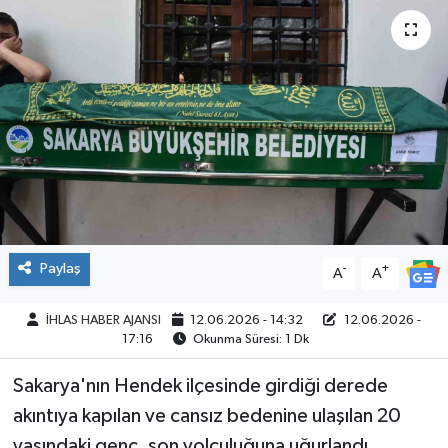
SPOR
Paylaş
-
+
A
A
İHLAS HABER AJANSI
12.06.2026 - 14:32
12.06.2026 -
17:16
Okunma Süresi: 1 Dk
Sakarya'nın Hendek ilçesinde girdiği derede
akıntıya kapılan ve cansız bedenine ulaşılan 20
yaşındaki genç, son yolculuğuna uğurlandı.