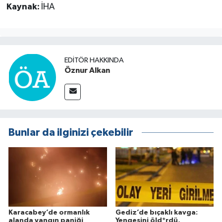
Kaynak:
İHA
EDITÖR HAKKINDA
Öznur Alkan
Bunlar da ilginizi çekebilir
Karacabey’de ormanlık
Gediz’de bıçaklı kavga:
alanda yangın paniği
Yengesini öld*rdü,