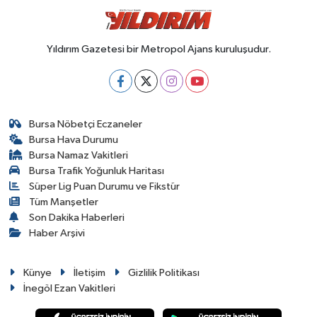
Yıldırım Gazetesi bir Metropol Ajans kuruluşudur.
Bursa Nöbetçi Eczaneler
Bursa Hava Durumu
Bursa Namaz Vakitleri
Bursa Trafik Yoğunluk Haritası
Süper Lig Puan Durumu ve Fikstür
Tüm Manşetler
Son Dakika Haberleri
Haber Arşivi
Künye
İletişim
Gizlilik Politikası
İnegöl Ezan Vakitleri