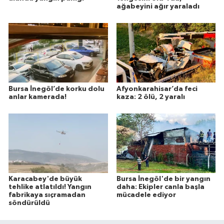
ağabeyini ağır yaraladı
Bursa İnegöl’de korku dolu
Afyonkarahisar’da feci
anlar kamerada!
kaza: 2 ölü, 2 yaralı
Karacabey'de büyük
Bursa İnegöl'de bir yangın
tehlike atlatıldı! Yangın
daha: Ekipler canla başla
fabrikaya sıçramadan
mücadele ediyor
söndürüldü