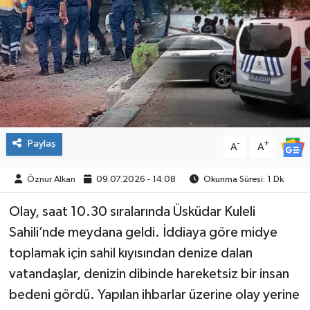
SPOR
Paylaş
-
+
A
A
Öznur Alkan
09.07.2026 - 14:08
Okunma Süresi: 1 Dk
Olay, saat 10.30 sıralarında Üsküdar Kuleli
Sahili’nde meydana geldi. İddiaya göre midye
toplamak için sahil kıyısından denize dalan
vatandaşlar, denizin dibinde hareketsiz bir insan
bedeni gördü. Yapılan ihbarlar üzerine olay yerine