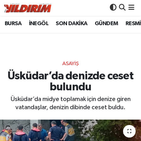
BURSA
İNEGÖL
SON DAKİKA
GÜNDEM
RESMİ
BURSA
Bursa Nöbetçi Eczaneler
İNEGÖL
Bursa Hava Durumu
SON DAKİKA
Bursa Namaz Vakitleri
ASAYİŞ
GÜNDEM
Bursa Trafik Yoğunluk Haritası
Üsküdar’da denizde ceset
bulundu
RESMİ İLANLAR
Süper Lig Puan Durumu ve Fikstür
Üsküdar’da midye toplamak için denize giren
KÖŞE YAZILARI
Tüm Manşetler
vatandaşlar, denizin dibinde ceset buldu.
SİYASET
Son Dakika Haberleri
YAŞAM
Haber Arşivi