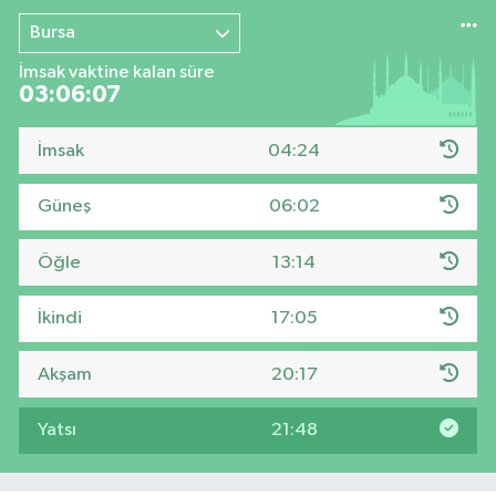
Bursa
İmsak vaktine kalan süre
03:06:06
İmsak
04:24
Güneş
06:02
Öğle
13:14
İkindi
17:05
Akşam
20:17
Yatsı
21:48