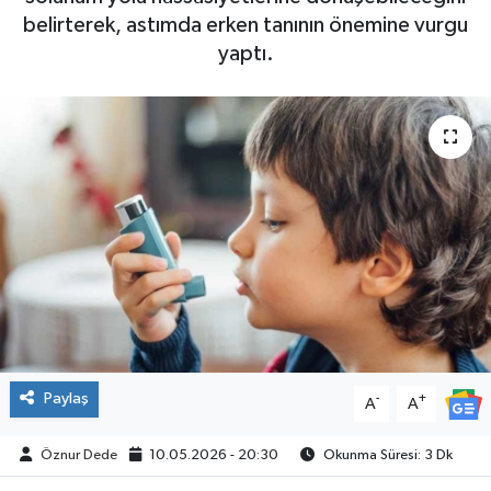
belirterek, astımda erken tanının önemine vurgu
SPOR
yaptı.
Paylaş
-
+
A
A
Öznur Dede
10.05.2026 - 20:30
Okunma Süresi: 3 Dk