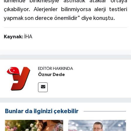
lümende birikmesiyle astmatik ataklar ortaya
çıkabiliyor. Alerjenler bilinmiyorsa alerji testleri
yapmak son derece önemlidir" diye konuştu.
Kaynak:
İHA
EDITÖR HAKKINDA
Öznur Dede
Bunlar da ilginizi çekebilir