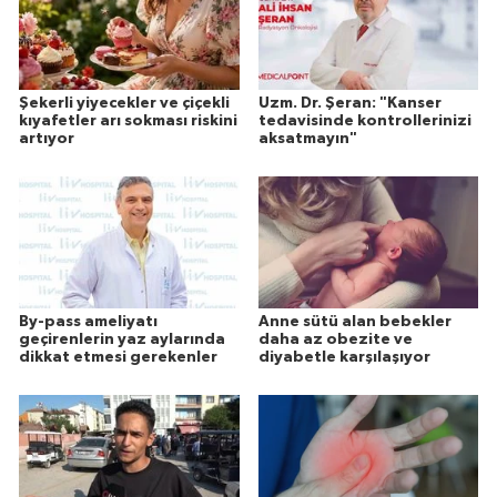
Şekerli yiyecekler ve çiçekli
Uzm. Dr. Şeran: "Kanser
kıyafetler arı sokması riskini
tedavisinde kontrollerinizi
artıyor
aksatmayın"
By-pass ameliyatı
Anne sütü alan bebekler
geçirenlerin yaz aylarında
daha az obezite ve
dikkat etmesi gerekenler
diyabetle karşılaşıyor