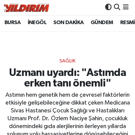
BURSA
İNEGÖL
SON DAKİKA
GÜNDEM
RESMİ
BURSA
Bursa Nöbetçi Eczaneler
İNEGÖL
Bursa Hava Durumu
SON DAKİKA
Bursa Namaz Vakitleri
SAĞLIK
GÜNDEM
Bursa Trafik Yoğunluk Haritası
Uzmanı uyardı: "Astımda
erken tanı önemli"
RESMİ İLANLAR
Süper Lig Puan Durumu ve Fikstür
Astımın hem genetik hem de çevresel faktörlerin
KÖŞE YAZILARI
Tüm Manşetler
etkisiyle gelişebileceğine dikkat çeken Medicana
Sivas Hastanesi Çocuk Sağlığı ve Hastalıkları
SİYASET
Son Dakika Haberleri
Uzmanı Prof. Dr. Özlem Naciye Şahin, çocukluk
dönemindeki gıda alerjilerinin ilerleyen yıllarda
YAŞAM
Haber Arşivi
solunum yolu hassasiyetlerine dönüşebileceğini