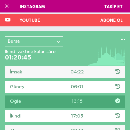
INSTAGRAM
TAKIP ET
YOUTUBE
ABONE OL
Bursa
İkindi vaktine kalan süre
01:20:45
İmsak
04:22
Güneş
06:01
Öğle
13:15
İkindi
17:05