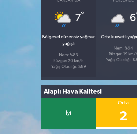
ÇARŞAMBA
PERŞEMBE
°
7
6
Bölgesel düzensiz yağmur
Orta kuvvetli yağ
yağışlı
Nem: %94
Rüzgar: 19 km/
Nem: %83
Yağış Olasılığı: 
Rüzgar: 20 km/h
Yağış Olasılığı: %89
Alaplı Hava Kalitesi
Orta
2
İyi