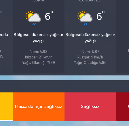
CUMA
CUMARTESI
°
°
°
6
6
murlu
Bölgesel düzensiz yağmur
Bölgesel düzensiz yağmur
yağışlı
yağışlı
h
Nem: %93
Nem: %87
%89
Rüzgar: 21 km/h
Rüzgar: 9 km/h
Yağış Olasılığı: %89
Yağış Olasılığı: %86
Hassaslar için sağlıksız
Sağlıksız