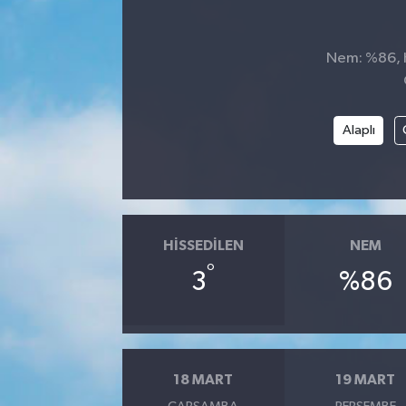
SPOR
Nem: %86, H
Alaplı
HISSEDILEN
NEM
°
3
%86
18 MART
19 MART