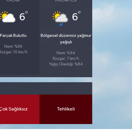
PAZAR
PAZARTESI
°
°
6
6
Parçalı Bulutlu
Bölgesel düzensiz yağmur
yağışlı
Nem: %89
Rüzgar: 10 km/h
Nem: %94
Rüzgar: 7 km/h
Yağış Olasılığı: %84
Çok Sağlıksız
Tehlikeli