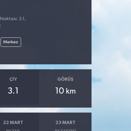
Noktası: 3.1,
2
Merkez
ÇIY
GÖRÜŞ
3.1
10
km
22 MART
23 MART