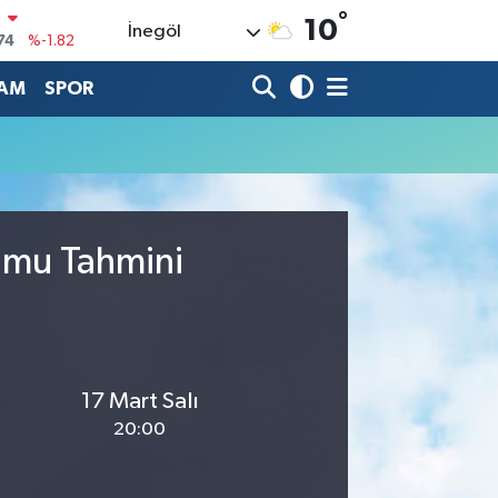
°
N
10
İnegöl
74
%-1.82
20
%0.02
AM
SPOR
90
%0.19
80
%0.18
9000
%0.19
0
rumu Tahmini
,00
%0
17 Mart Salı
20:00