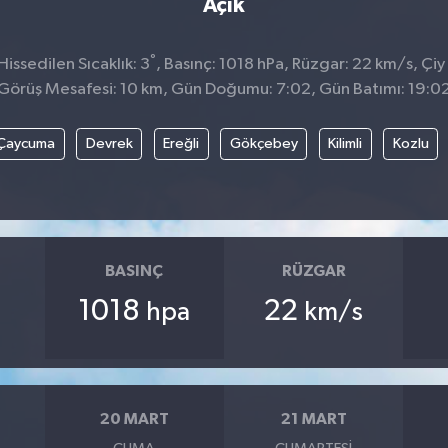
Açık
°
issedilen Sıcaklık: 3
, Basınç: 1018 hPa, Rüzgar: 22 km/s, Çiy 
Görüş Mesafesi: 10 km, Gün Doğumu: 7:02, Gün Batımı: 19:0
Çaycuma
Devrek
Ereğli
Gökçebey
Kilimli
Kozlu
BASINÇ
RÜZGAR
1018
22
hpa
km/s
20 MART
21 MART