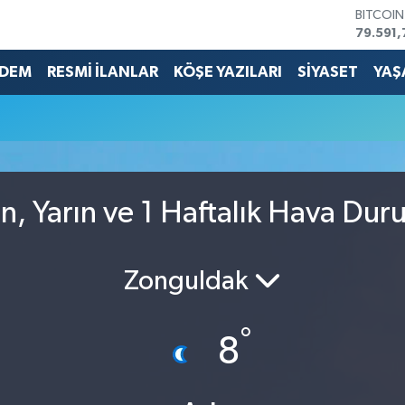
BITCOI
79.591,
DOLAR
45,436
DEM
RESMİ İLANLAR
KÖŞE YAZILARI
SİYASET
YAŞ
EURO
53,386
STERLİN
61,603
G.ALTIN
6862,0
BİST10
n, Yarın ve 1 Haftalık Hava Du
14.598
Zonguldak
°
8