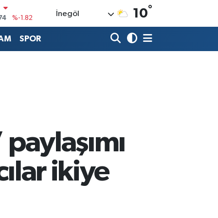
74
%-1.82
°
10
İnegöl
20
%0.02
AM
SPOR
90
%0.19
80
%0.18
9000
%0.19
0
,00
%0
’ paylaşımı
ılar ikiye