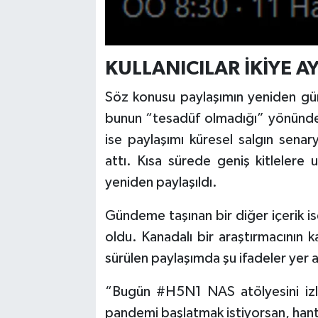
KULLANICILAR İKİYE AY
Söz konusu paylaşımın yeniden gün
bunun “tesadüf olmadığı” yönünde
ise paylaşımı küresel salgın senaryo
attı. Kısa sürede geniş kitlelere 
yeniden paylaşıldı.
Gündeme taşınan bir diğer içerik ise
oldu. Kanadalı bir araştırmacının ka
sürülen paylaşımda şu ifadeler yer a
“Bugün #H5N1 NAS atölyesini iz
pandemi başlatmak istiyorsan, hantav