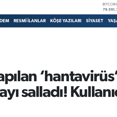
79.591,
DOLAR
45,436
EURO
DEM
RESMİ İLANLAR
KÖŞE YAZILARI
SİYASET
YAŞ
53,386
STERLİN
61,603
G.ALTIN
6862,0
BİST10
14.598
yapılan ‘hantavirüs
ı salladı! Kullanıc