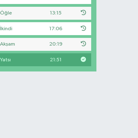
Öğle
13:15
İkindi
17:06
Akşam
20:19
Yatsı
21:51