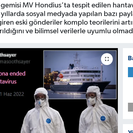
 gemisi MV Hondius’ta tespit edilen hanta
 yıllarda sosyal medyada yapılan bazı pa
iren eski gönderiler komplo teorilerini ar
ldığını ve bilimsel verilerle uyumlu olmadı
B
Y