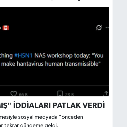
" İDDİALARI PATLAK VERDİ
irmesiyle sosyal medyada “önceden
lar tekrar gündeme geldi.