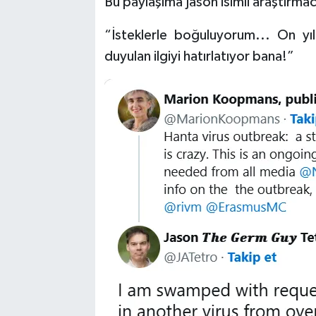
Bu paylaşıma Jason isimli araştırma
“İsteklerle boğuluyorum... On yı
duyulan ilgiyi hatırlatıyor bana!”