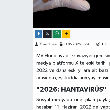
Öznur Dede
11.05.2026 - 12:40
11.05
MV Hondius adlı kruvaziyer gemisind
medya platformu X’te eski tarihli 
2022 ve daha eski yıllara ait bazı 
arasında çeşitli iddiaların yayılmas
"2026: HANTAVİRÜS"
Sosyal medyada öne çıkan paylaşım
hesabın 11 Haziran 2022’de yaptığ