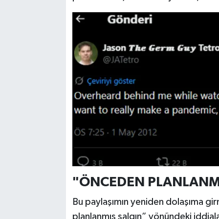
"ÖNCEDEN PLANLANMIŞ
Bu paylaşımın yeniden dolaşıma g
planlanmış salgın” yönündeki iddia