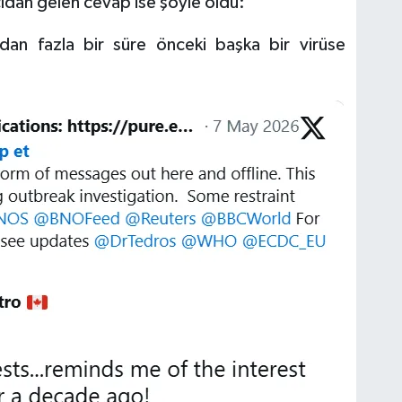
cıdan gelen cevap ise şöyle oldu:
ldan fazla bir süre önceki başka bir virüse