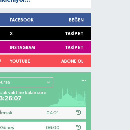
FACEBOOK
BEĞEN
X
TAKIP ET
INSTAGRAM
TAKIP ET
YOUTUBE
ABONE OL
Bursa
sak vaktine kalan süre
3:26:06
İmsak
04:21
Güneş
06:00