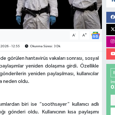
-
+
A
A
.2026 - 12:55
Okunma Süresi: 3 Dk
e görülen hantavirüs vakaları sonrası, sosyal
paylaşımlar yeniden dolaşıma girdi. Özellikle
gönderilerin yeniden paylaşılması, kullanıcılar
ına neden oldu.
İm
0
lardan biri ise “soothsayer” kullanıcı adlı
ı gönderi oldu. Kullanıcının kısa paylaşımı