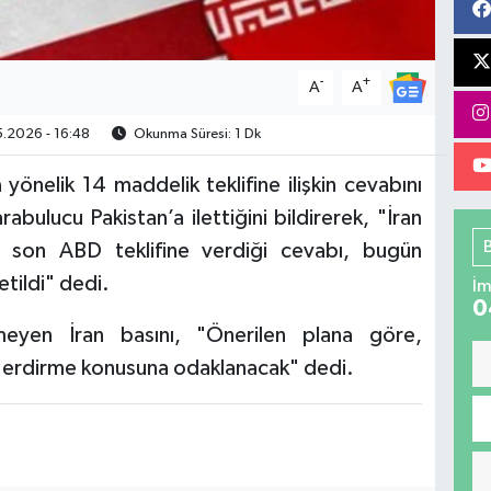
-
+
A
A
.2026 - 16:48
Okunma Süresi: 1 Dk
yönelik 14 maddelik teklifine ilişkin cevabını
arabulucu Pakistan’a ilettiğini bildirerek, "İran
 son ABD teklifine verdiği cevabı, bugün
letildi" dedi.
İm
0
meyen İran basını, "Önerilen plana göre,
 erdirme konusuna odaklanacak" dedi.