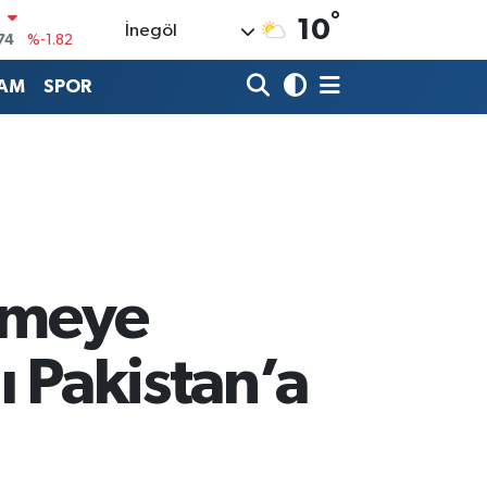
°
N
10
İnegöl
74
%-1.82
20
%0.02
AM
SPOR
90
%0.19
80
%0.18
9000
%0.19
0
,00
%0
irmeye
nı Pakistan’a