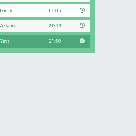
İkindi
17:05
Akşam
20:18
Yatsı
21:50