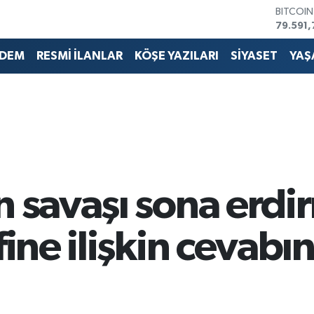
BITCOI
79.591,
DOLAR
45,436
DEM
RESMİ İLANLAR
KÖŞE YAZILARI
SİYASET
YAŞ
EURO
53,386
STERLİN
61,603
G.ALTIN
6862,0
BİST10
14.598
n savaşı sona erd
fine ilişkin cevabı