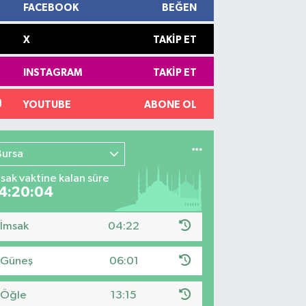
FACEBOOK
BEĞEN
X
TAKIP ET
INSTAGRAM
TAKIP ET
YOUTUBE
ABONE OL
Bursa
sak vaktine kalan süre
4:20:03
İmsak
04:22
Güneş
06:01
Öğle
13:15