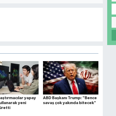
raştırmacılar yapay
ABD Başkanı Trump: "Bence
ullanarak yeni
savaş çok yakında bitecek"
üretti