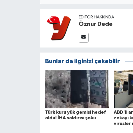
EDITÖR HAKKINDA
Öznur Dede
Bunlar da ilginizi çekebilir
Türk kuru yük gemisi hedef
ABD'li a
oldu! İHA saldırısı şoku
zekayı k
virüsler 