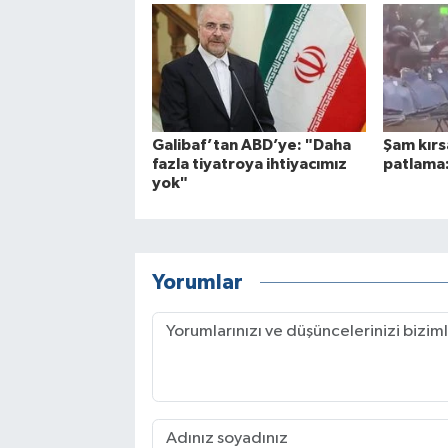
Galibaf’tan ABD’ye: "Daha
Şam kırs
fazla tiyatroya ihtiyacımız
patlama:
yok"
Yorumlar