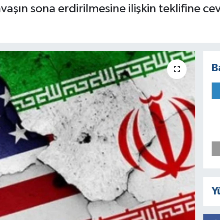
avaşın sona erdirilmesine ilişkin teklifine c
B
Y