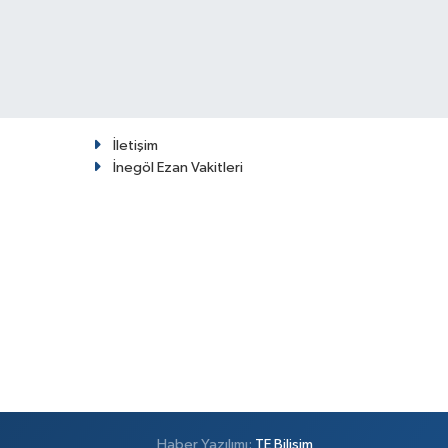
İletişim
İnegöl Ezan Vakitleri
Haber Yazılımı:
TE Bilişim