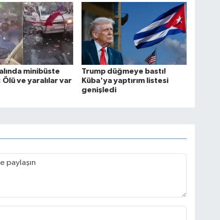
alında minibüste
Trump düğmeye bastı!
 Ölü ve yaralılar var
Küba'ya yaptırım listesi
genişledi