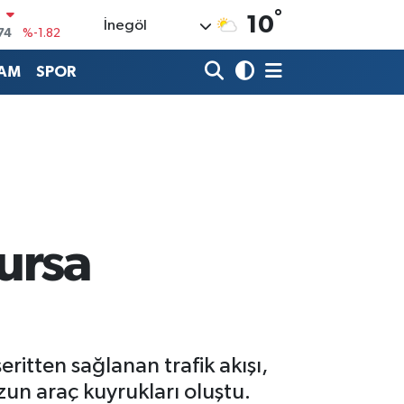
°
N
10
İnegöl
74
%-1.82
20
%0.02
AM
SPOR
90
%0.19
80
%0.18
9000
%0.19
0
,00
%0
ursa
ritten sağlanan trafik akışı,
un araç kuyrukları oluştu.