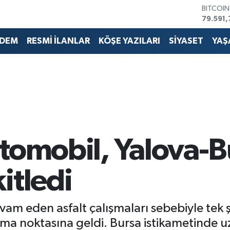
BITCOI
79.591,
DOLAR
45,436
DEM
RESMİ İLANLAR
KÖŞE YAZILARI
SİYASET
YAŞ
EURO
53,386
STERLİN
61,603
G.ALTIN
6862,0
BİST10
14.598
tomobil, Yalova-B
itledi
m eden asfalt çalışmaları sebebiyle tek şe
ma noktasına geldi. Bursa istikametinde uz