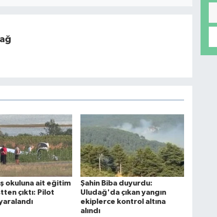
dağ
ş okuluna ait eğitim
Şahin Biba duyurdu:
tten çıktı: Pilot
Uludağ'da çıkan yangın
yaralandı
ekiplerce kontrol altına
alındı