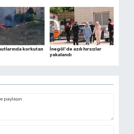
utlarında korkutan
İnegöl'de azılı hırsızlar
yakalandı