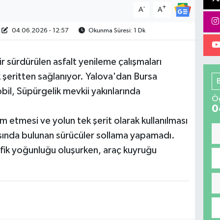
-
+
A
A
04.06.2026 - 12:57
Okunma Süresi: 1 Dk
r sürdürülen asfalt yenileme çalışmaları
k şeritten sağlanıyor. Yalova'dan Bursa
bil, Süpürgelik mevkii yakınlarında
Öğ
0
 etmesi ve yolun tek şerit olarak kullanılması
asında bulunan sürücüler sollama yapamadı.
afik yoğunluğu oluşurken, araç kuyruğu