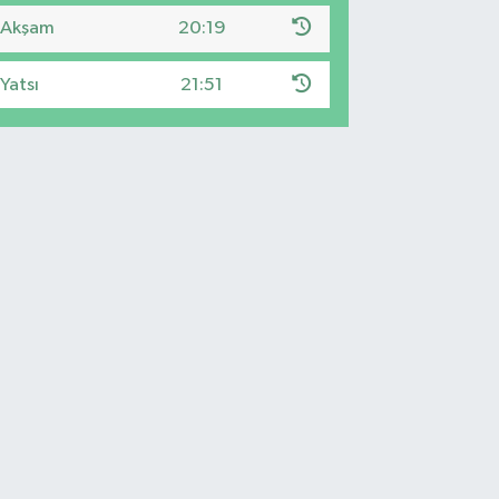
Akşam
20:19
Yatsı
21:51