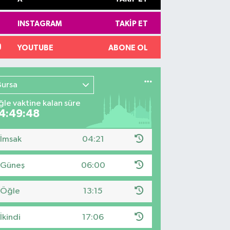
INSTAGRAM
TAKIP ET
YOUTUBE
ABONE OL
Bursa
le vaktine kalan süre
4:49:47
İmsak
04:21
Güneş
06:00
Öğle
13:15
İkindi
17:06