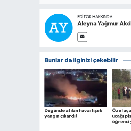
EDITÖR HAKKINDA
Aleyna Yağmur Ak
Bunlar da ilginizi çekebilir
Düğünde atılan havai fişek
Özel uçu
yangın çıkardı!
uçağı pis
öğrenci 