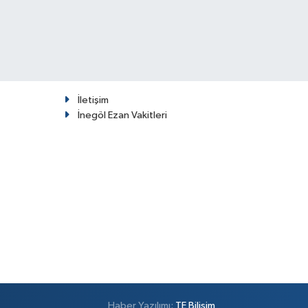
İletişim
İnegöl Ezan Vakitleri
Haber Yazılımı:
TE Bilişim