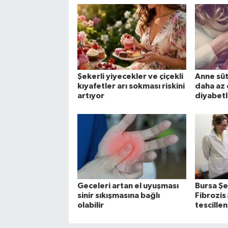
Şekerli yiyecekler ve çiçekli
Anne süt
kıyafetler arı sokması riskini
daha az 
artıyor
diyabetl
Geceleri artan el uyuşması
Bursa Şe
sinir sıkışmasına bağlı
Fibrozis
olabilir
tescillen