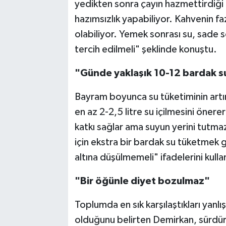
yedikten sonra çayın hazmettirdiği 
hazımsızlık yapabiliyor. Kahvenin f
olabiliyor. Yemek sonrası su, sade s
tercih edilmeli" şeklinde konuştu.
"Günde yaklaşık 10-12 bardak su
Bayram boyunca su tüketiminin artır
en az 2-2,5 litre su içilmesini önere
katkı sağlar ama suyun yerini tutmaz
için ekstra bir bardak su tüketmek 
altına düşülmemeli" ifadelerini kulla
"Bir öğünle diyet bozulmaz"
Toplumda en sık karşılaştıkları yanl
olduğunu belirten Demirkan, sürdür