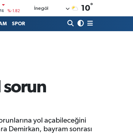
°
10
İnegöl
20
%0.02
90
%0.19
AM
SPOR
80
%0.18
9000
%0.19
0
,00
%0
N
74
%-1.82
l sorun
orunlarına yol açabileceğini
lara Demirkan, bayram sonrası