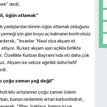
mek" dedi.
il, öğün atlamak"
 yanlışlardan birinin öğün atlamak olduğunu
 yemeği için gün boyu aç kalmanın kontrolsüz
erek, "İnsanlar ‘Nasıl olsa akşam et
lıyor. Bu kez akşam aşırı açlıkla birlikte
or. Özellikle Kurban Bayramı’nda eti daha çok
. Akşam ise sebze ağırlıklı daha hafif
edi.
lo çoğu zaman yağ değil"
ızlı kilo artışlarının çoğu zaman ödem
kan, bunun nedeninin artan karbonhidrat,
yerek, "Pilav, baklava, hamur işi ve