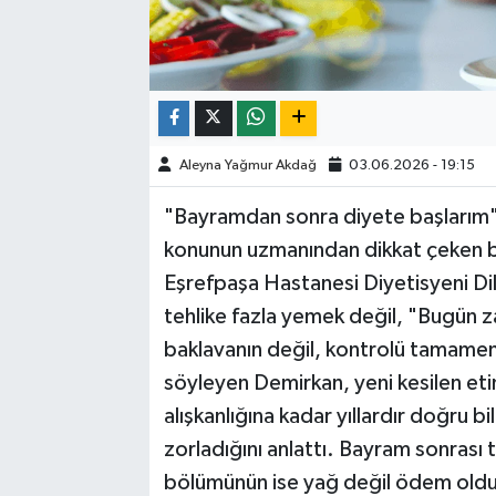
Aleyna Yağmur Akdağ
03.06.2026 - 19:15
"Bayramdan sonra diyete başlarım" 
konunun uzmanından dikkat çeken bir
Eşrefpaşa Hastanesi Diyetisyeni D
tehlike fazla yemek değil, "Bugün za
baklavanın değil, kontrolü tamamen
söyleyen Demirkan, yeni kesilen et
alışkanlığına kadar yıllardır doğru bi
zorladığını anlattı. Bayram sonrası t
bölümünün ise yağ değil ödem oldu