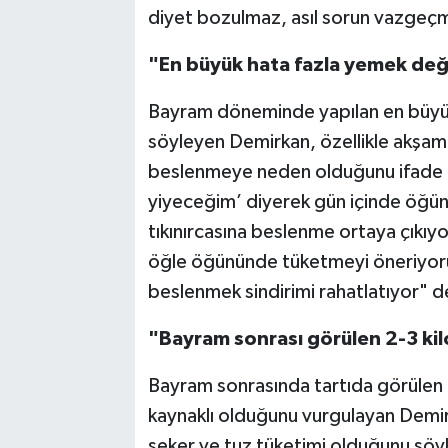
diyet bozulmaz, asıl sorun vazgeç
"En büyük hata fazla yemek değ
Bayram döneminde yapılan en büyük
söyleyen Demirkan, özellikle akşam
beslenmeye neden olduğunu ifade ed
yiyeceğim’ diyerek gün içinde öğün at
tıkınırcasına beslenme ortaya çıkıy
öğle öğününde tüketmeyi öneriyoruz
beslenmek sindirimi rahatlatıyor" d
"Bayram sonrası görülen 2-3 ki
Bayram sonrasında tartıda görülen h
kaynaklı olduğunu vurgulayan Demir
şeker ve tuz tüketimi olduğunu söyle