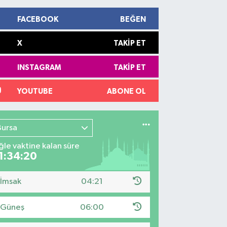
FACEBOOK
BEĞEN
X
TAKIP ET
INSTAGRAM
TAKIP ET
YOUTUBE
ABONE OL
Bursa
le vaktine kalan süre
1:34:19
İmsak
04:21
Güneş
06:00