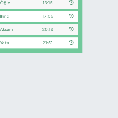
Öğle
13:15
İkindi
17:06
Akşam
20:19
Yatsı
21:51