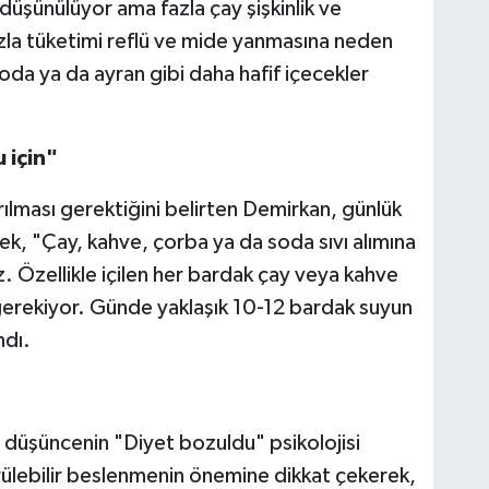
düşünülüyor ama fazla çay şişkinlik ve
azla tüketimi reflü ve mide yanmasına neden
oda ya da ayran gibi daha hafif içecekler
 için"
ılması gerektiğini belirten Demirkan, günlük
rek, "Çay, kahve, çorba ya da soda sıvı alımına
. Özellikle içilen her bardak çay veya kahve
gerekiyor. Günde yaklaşık 10-12 bardak suyun
ndı.
ış düşüncenin "Diyet bozuldu" psikolojisi
ülebilir beslenmenin önemine dikkat çekerek,