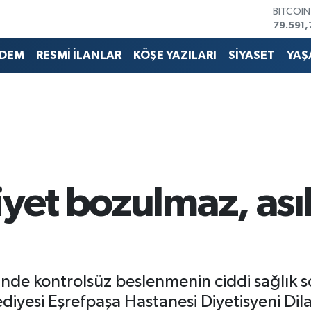
DOLAR
45,436
EURO
53,386
DEM
RESMİ İLANLAR
KÖŞE YAZILARI
SİYASET
YAŞ
STERLİN
61,603
G.ALTIN
6862,0
BİST10
14.598
BITCOI
79.591,
iyet bozulmaz, ası
inde kontrolsüz beslenmenin ciddi sağlık s
ediyesi Eşrefpaşa Hastanesi Diyetisyeni Di