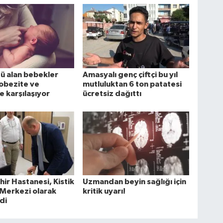
ü alan bebekler
Amasyalı genç çiftçi bu yıl
obezite ve
mutluluktan 6 ton patatesi
e karşılaşıyor
ücretsiz dağıttı
hir Hastanesi, Kistik
Uzmandan beyin sağlığı için
 Merkezi olarak
kritik uyarı!
di