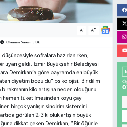
-
+
A
A
Okunma Süresi: 3 Dk
düşüncesiyle sofralara hazırlanırken,
 uyarı geldi. İzmir Büyükşehir Belediyesi
ilara Demirkan’a göre bayramda en büyük
ten diyetim bozuldu" psikolojisi. Bir dilim
Öğ
0
 bırakmanın kilo artışına neden olduğunu
in hemen tüketilmesinden koyu çay
linen birçok yanlışın sindirim sistemini
artıda görülen 2-3 kiloluk artışın büyük
ğuna dikkat çeken Demirkan, "Bir öğünle