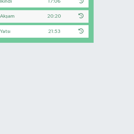
İkindi
17:06
Akşam
20:20
Yatsı
21:53