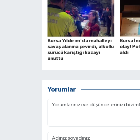
Bursa Yıldırım'da mahalleyi
Bursa İn
savaş alanına çevirdi, alkollü
olay! Po
sürücü karıştığı kazayı
aldı
unuttu
Yorumlar