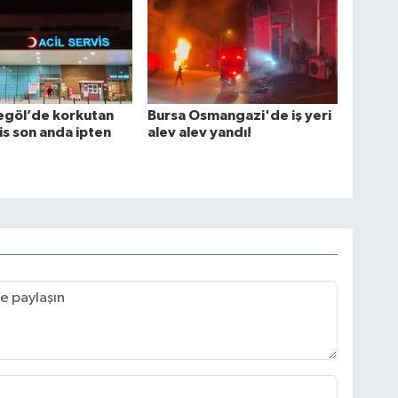
egöl’de korkutan
Bursa Osmangazi'de iş yeri
lis son anda ipten
alev alev yandı!