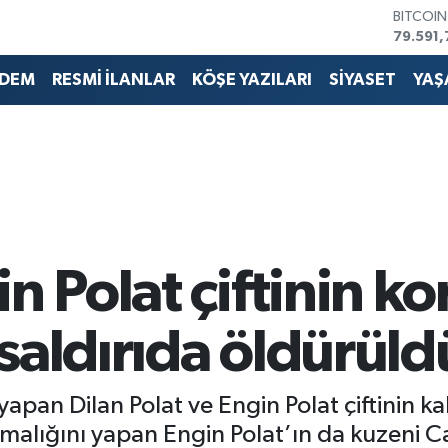
79.591,
DOLAR
45,436
EURO
DEM
RESMİ İLANLAR
KÖŞE YAZILARI
SİYASET
YAŞ
53,386
STERLİN
61,603
G.ALTIN
6862,0
BİST10
14.598
in Polat çiftinin k
ı saldırıda öldürüld
yapan Dilan Polat ve Engin Polat çiftinin kald
rumalığını yapan Engin Polat’ın da kuzeni C