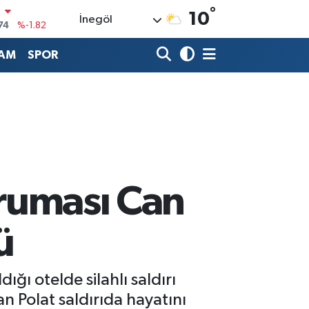
°
74
%-1.82
10
İnegöl
20
%0.02
AM
SPOR
90
%0.19
80
%0.18
9000
%0.19
0
,00
%0
oruması Can
ü
ığı otelde silahlı saldırı
an Polat saldırıda hayatını