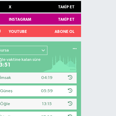
X
TAKIP ET
INSTAGRAM
TAKIP ET
YOUTUBE
ABONE OL
Bursa
le vaktine kalan süre
3:50
İmsak
04:19
Güneş
05:59
Öğle
13:15