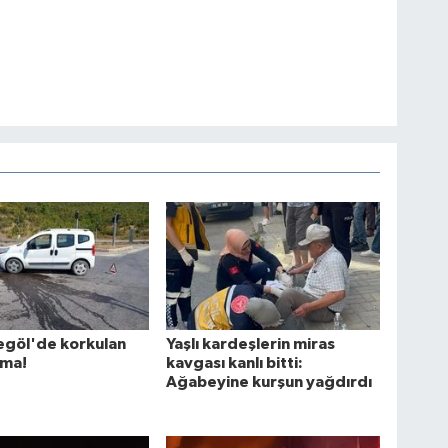
egöl'de korkulan
Yaşlı kardeşlerin miras
ama!
kavgası kanlı bitti:
Ağabeyine kurşun yağdırdı