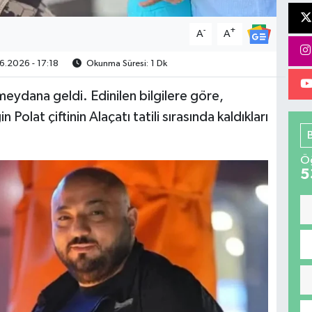
-
+
A
A
.2026 - 17:18
Okunma Süresi: 1 Dk
eydana geldi. Edinilen bilgilere göre,
Polat çiftinin Alaçatı tatili sırasında kaldıkları
Öğ
5