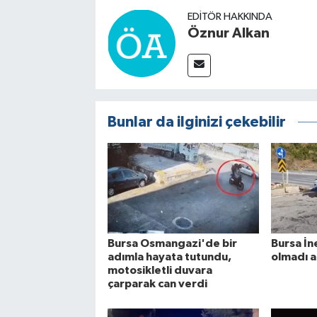
EDITÖR HAKKINDA
Öznur Alkan
Bunlar da ilginizi çekebilir
Bursa Osmangazi'de bir
Bursa İn
adımla hayata tutundu,
olmadı 
motosikletli duvara
çarparak can verdi