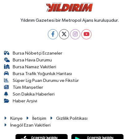
Yıldırım Gazetesi bir Metropol Ajans kuruluşudur.
Bursa Nöbetçi Eczaneler
Bursa Hava Durumu
Bursa Namaz Vakitleri
Bursa Trafik Yoğunluk Haritası
Süper Lig Puan Durumu ve Fikstür
Tüm Manşetler
Son Dakika Haberleri
Haber Arşivi
Künye
İletişim
Gizlilik Politikası
İnegöl Ezan Vakitleri