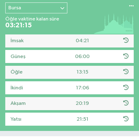
Bursa
Öğle vaktine kalan süre
03:21:14
İmsak
04:21
Güneş
06:00
Öğle
13:15
İkindi
17:06
Akşam
20:19
Yatsı
21:51