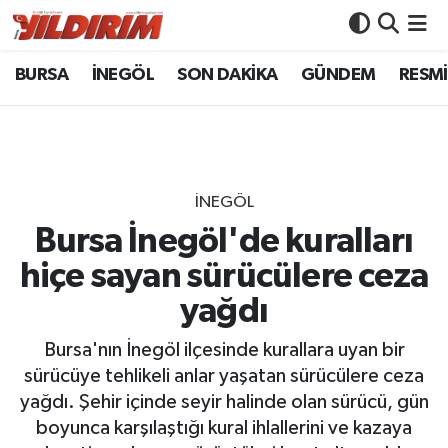
BURSA
İNEGÖL
SON DAKİKA
GÜNDEM
RESMİ
BURSA
Bursa Nöbetçi Eczaneler
İNEGÖL
Bursa Hava Durumu
SON DAKİKA
Bursa Namaz Vakitleri
İNEGÖL
GÜNDEM
Bursa Trafik Yoğunluk Haritası
Bursa İnegöl'de kuralları
hiçe sayan sürücülere ceza
RESMİ İLANLAR
Süper Lig Puan Durumu ve Fikstür
yağdı
KÖŞE YAZILARI
Tüm Manşetler
Bursa'nın İnegöl ilçesinde kurallara uyan bir
sürücüye tehlikeli anlar yaşatan sürücülere ceza
SİYASET
Son Dakika Haberleri
yağdı. Şehir içinde seyir halinde olan sürücü, gün
boyunca karşılaştığı kural ihlallerini ve kazaya
YAŞAM
Haber Arşivi