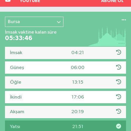
YOUTUBE
ABONE OL
Bursa
İmsak vaktine kalan süre
05:33:45
İmsak
04:21
Güneş
06:00
Öğle
13:15
İkindi
17:06
Akşam
20:19
Yatsı
21:51