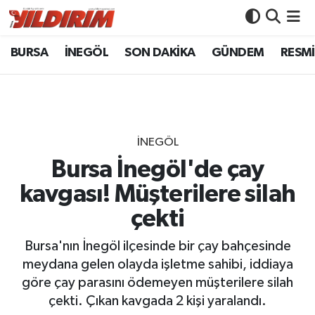
BURSA
İNEGÖL
SON DAKİKA
GÜNDEM
RESMİ
BURSA
Bursa Nöbetçi Eczaneler
İNEGÖL
Bursa Hava Durumu
SON DAKİKA
Bursa Namaz Vakitleri
İNEGÖL
GÜNDEM
Bursa Trafik Yoğunluk Haritası
Bursa İnegöl'de çay
kavgası! Müşterilere silah
RESMİ İLANLAR
Süper Lig Puan Durumu ve Fikstür
çekti
KÖŞE YAZILARI
Tüm Manşetler
Bursa'nın İnegöl ilçesinde bir çay bahçesinde
meydana gelen olayda işletme sahibi, iddiaya
SİYASET
Son Dakika Haberleri
göre çay parasını ödemeyen müşterilere silah
çekti. Çıkan kavgada 2 kişi yaralandı.
YAŞAM
Haber Arşivi