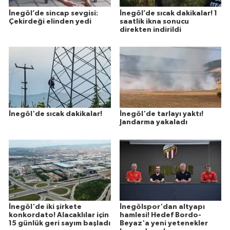
İnegöl’de sincap sevgisi:
İnegöl’de sıcak dakikalar! 1
Çekirdeği elinden yedi
saatlik ikna sonucu
direkten indirildi
İnegöl'de sıcak dakikalar!
İnegöl'de tarlayı yaktı!
Jandarma yakaladı
İnegöl'de iki şirkete
İnegölspor'dan altyapı
konkordato! Alacaklılar için
hamlesi! Hedef Bordo-
15 günlük geri sayım başladı
Beyaz'a yeni yetenekler