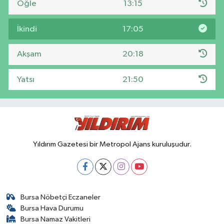
Öğle
13:15
İkindi
17:05
Akşam
20:18
Yatsı
21:50
Yıldırım Gazetesi bir Metropol Ajans kuruluşudur.
Bursa Nöbetçi Eczaneler
Bursa Hava Durumu
Bursa Namaz Vakitleri