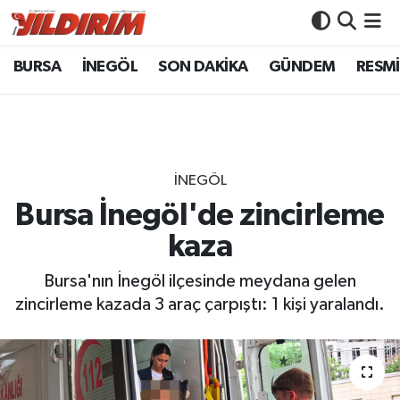
BURSA
İNEGÖL
SON DAKİKA
GÜNDEM
RESMİ
BURSA
Bursa Nöbetçi Eczaneler
İNEGÖL
Bursa Hava Durumu
SON DAKİKA
Bursa Namaz Vakitleri
İNEGÖL
GÜNDEM
Bursa Trafik Yoğunluk Haritası
Bursa İnegöl'de zincirleme
kaza
RESMİ İLANLAR
Süper Lig Puan Durumu ve Fikstür
Bursa'nın İnegöl ilçesinde meydana gelen
KÖŞE YAZILARI
Tüm Manşetler
zincirleme kazada 3 araç çarpıştı: 1 kişi yaralandı.
SİYASET
Son Dakika Haberleri
YAŞAM
Haber Arşivi