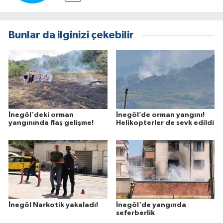
Bunlar da ilginizi çekebilir
İnegöl'deki orman
İnegöl’de orman yangını!
yangınında flaş gelişme!
Helikopterler de sevk edildi
İnegöl Narkotik yakaladı!
İnegöl'de yangında
seferberlik