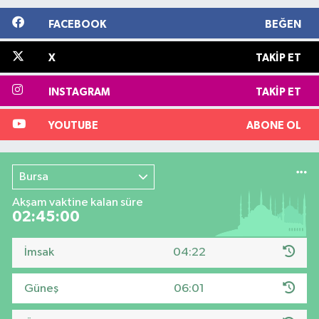
FACEBOOK
BEĞEN
X
TAKIP ET
INSTAGRAM
TAKIP ET
YOUTUBE
ABONE OL
Bursa
Akşam vaktine kalan süre
02:44:59
İmsak
04:22
Güneş
06:01