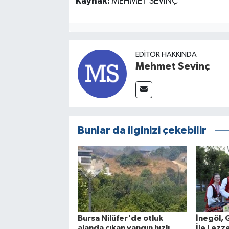
Kaynak:
MEHMET SEVİNÇ
EDITÖR HAKKINDA
Mehmet Sevinç
Bunlar da ilginizi çekebilir
Bursa Nilüfer'de otluk
İnegöl, 
alanda çıkan yangın hızlı
İle Lezze