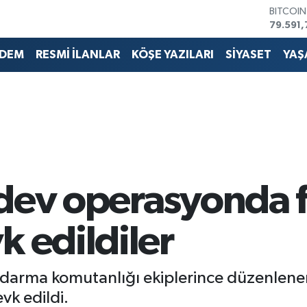
79.591,
DOLAR
45,436
EURO
DEM
RESMİ İLANLAR
KÖŞE YAZILARI
SİYASET
YAŞ
53,386
STERLİN
61,603
G.ALTIN
6862,0
BİST10
14.598
dev operasyonda f
k edildiler
Jandarma komutanlığı ekiplerince düzenle
vk edildi.