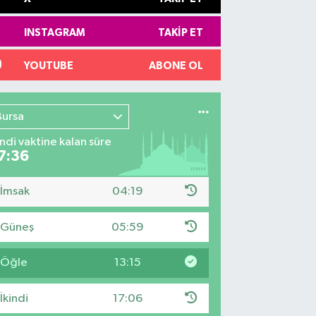
INSTAGRAM
TAKIP ET
YOUTUBE
ABONE OL
Bursa
indi vaktine kalan süre
7:35
İmsak
04:19
Güneş
05:59
Öğle
13:15
İkindi
17:06