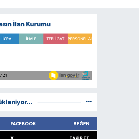
asın İlan Kurumu
ükleniyor...
FACEBOOK
BEĞEN
X
TAKIP ET