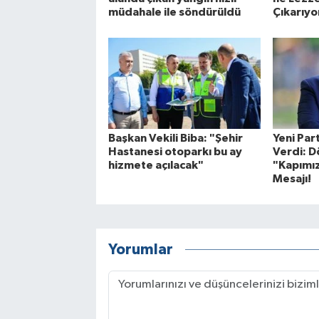
müdahale ile söndürüldü
Çıkarıyo
Başkan Vekili Biba: "Şehir
Yeni Par
Hastanesi otoparkı bu ay
Verdi: 
hizmete açılacak"
"Kapımı
Mesajı!
Yorumlar