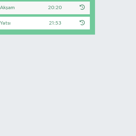
Akşam
20:20
Yatsı
21:53