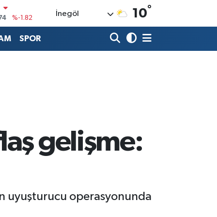
74
%-1.82
°
10
İnegöl
20
%0.02
AM
SPOR
90
%0.19
80
%0.18
9000
%0.19
0
,00
%0
laş gelişme:
nen uyuşturucu operasyonunda