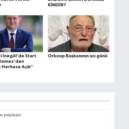
r
KİMDİR?
ti İnegöl’de Start
Orkoop Başkanının acı günü
Dönmez’den
z Herkese Açık"