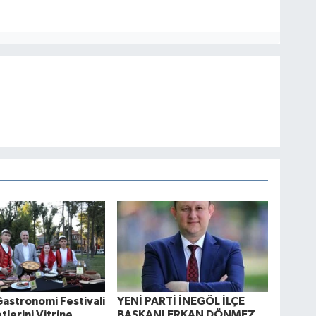
Gastronomi Festivali
YENİ PARTİ İNEGÖL İLÇE
tlerini Vitrine
BAŞKANI ERKAN DÖNMEZ