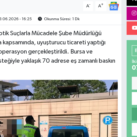
-
+
A
A
.06.2026 - 16:25
Okunma Süresi: 1 Dk
kotik Suçlarla Mücadele Şube Müdürlüğü
ma kapsamında, uyuşturucu ticareti yaptığı
 operasyon gerçekleştirildi. Bursa ve
steğiyle yaklaşık 70 adrese eş zamanlı baskın
İk
0