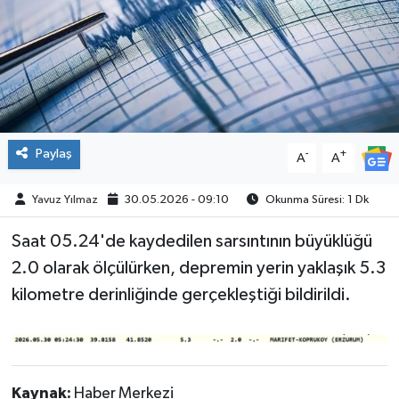
SPOR
Paylaş
-
+
A
A
Yavuz Yılmaz
30.05.2026 - 09:10
Okunma Süresi: 1 Dk
Saat 05.24'de kaydedilen sarsıntının büyüklüğü
2.0 olarak ölçülürken, depremin yerin yaklaşık 5.3
kilometre derinliğinde gerçekleştiği bildirildi.
Kaynak:
Haber Merkezi