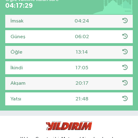
04:17:28
İmsak
04:24
Güneş
06:02
Öğle
13:14
İkindi
17:05
Akşam
20:17
Yatsı
21:48