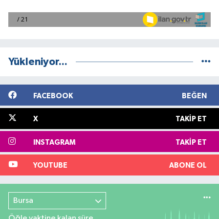
Yükleniyor...
FACEBOOK
BEĞEN
X
TAKIP ET
INSTAGRAM
TAKIP ET
YOUTUBE
ABONE OL
Bursa
Öğle vaktine kalan süre