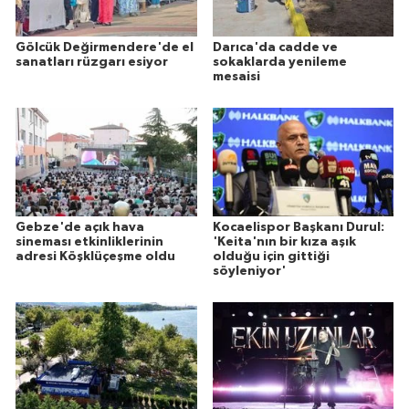
Gölcük Değirmendere'de el
Darıca'da cadde ve
sanatları rüzgarı esiyor
sokaklarda yenileme
mesaisi
Gebze'de açık hava
Kocaelispor Başkanı Durul:
sineması etkinliklerinin
'Keita'nın bir kıza aşık
adresi Köşklüçeşme oldu
olduğu için gittiği
söyleniyor'