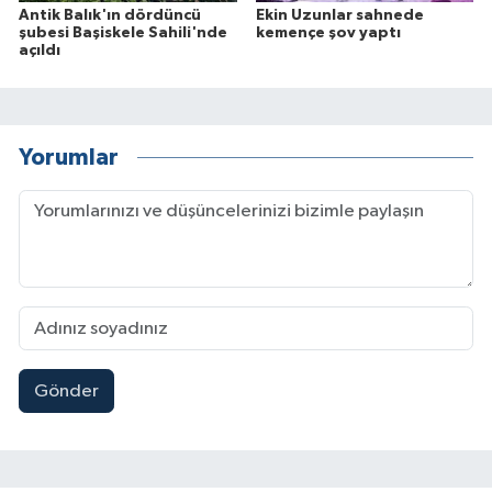
Antik Balık'ın dördüncü
Ekin Uzunlar sahnede
şubesi Başiskele Sahili'nde
kemençe şov yaptı
açıldı
Yorumlar
Gönder