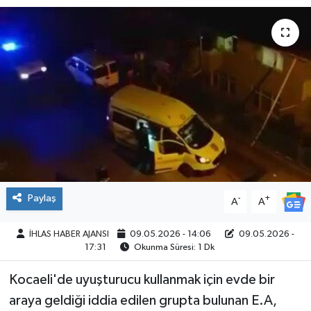
SPOR
Paylaş
-
+
A
A
İHLAS HABER AJANSI
09.05.2026 - 14:06
09.05.2026 -
17:31
Okunma Süresi: 1 Dk
Kocaeli'de uyuşturucu kullanmak için evde bir
araya geldiği iddia edilen grupta bulunan E.A,