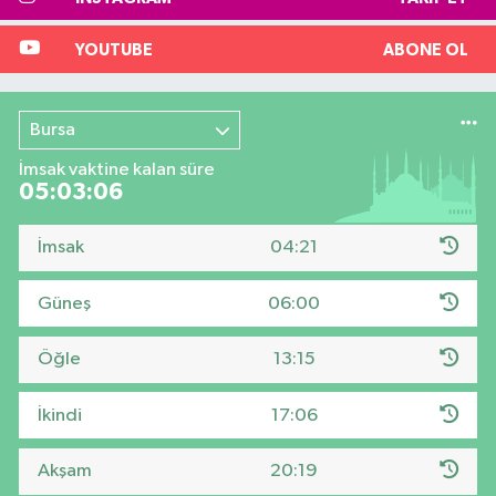
YOUTUBE
ABONE OL
Bursa
İmsak vaktine kalan süre
05:03:05
İmsak
04:21
Güneş
06:00
Öğle
13:15
İkindi
17:06
Akşam
20:19