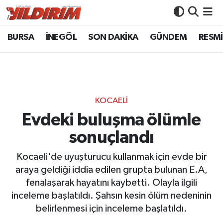
BURSA
İNEGÖL
SON DAKİKA
GÜNDEM
RESMİ
BURSA
Bursa Nöbetçi Eczaneler
İNEGÖL
Bursa Hava Durumu
SON DAKİKA
Bursa Namaz Vakitleri
KOCAELİ
GÜNDEM
Bursa Trafik Yoğunluk Haritası
Evdeki buluşma ölümle
sonuçlandı
RESMİ İLANLAR
Süper Lig Puan Durumu ve Fikstür
Kocaeli'de uyuşturucu kullanmak için evde bir
KÖŞE YAZILARI
Tüm Manşetler
araya geldiği iddia edilen grupta bulunan E.A,
fenalaşarak hayatını kaybetti. Olayla ilgili
SİYASET
Son Dakika Haberleri
inceleme başlatıldı. Şahsın kesin ölüm nedeninin
belirlenmesi için inceleme başlatıldı.
YAŞAM
Haber Arşivi