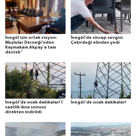
İnegöl için ortak vizyon:
İnegöl’de sincap sevgisi:
Muşlular Derneği’nden
Çekirdeği elinden yedi
Kaymakam Akpay’a tam
destek”
İnegöl’de sıcak dakikalar! 1
İnegöl'de sıcak dakikalar!
saatlik ikna sonucu
direkten indirildi