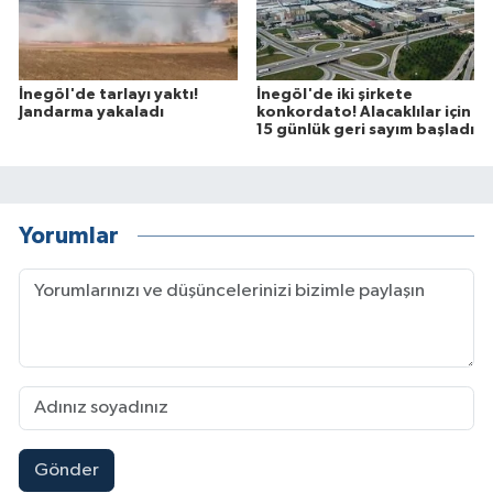
İnegöl'de tarlayı yaktı!
İnegöl'de iki şirkete
Jandarma yakaladı
konkordato! Alacaklılar için
15 günlük geri sayım başladı
Yorumlar
Gönder