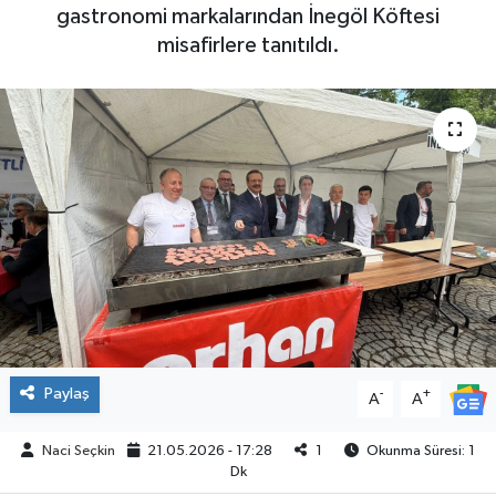
gastronomi markalarından İnegöl Köftesi
SPOR
misafirlere tanıtıldı.
Paylaş
-
+
A
A
Naci Seçkin
21.05.2026 - 17:28
1
Okunma Süresi: 1
Dk