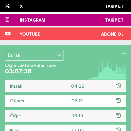
X
TAKIP ET
INSTAGRAM
TAKIP ET
YOUTUBE
ABONE OL
Bursa
Öğle vaktine kalan süre
03:07:37
İmsak
04:22
Güneş
06:01
Öğle
13:15
İkindi
17:05