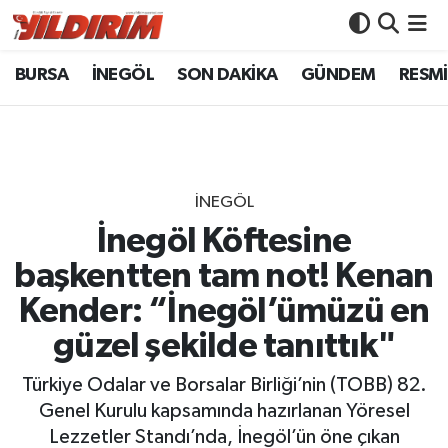
BURSA
İNEGÖL
SON DAKİKA
GÜNDEM
RESMİ
BURSA
Bursa Nöbetçi Eczaneler
İNEGÖL
Bursa Hava Durumu
SON DAKİKA
Bursa Namaz Vakitleri
İNEGÖL
GÜNDEM
Bursa Trafik Yoğunluk Haritası
İnegöl Köftesine
başkentten tam not! Kenan
RESMİ İLANLAR
Süper Lig Puan Durumu ve Fikstür
Kender: “İnegöl’ümüzü en
KÖŞE YAZILARI
Tüm Manşetler
güzel şekilde tanıttık"
SİYASET
Son Dakika Haberleri
Türkiye Odalar ve Borsalar Birliği’nin (TOBB) 82.
Genel Kurulu kapsamında hazırlanan Yöresel
YAŞAM
Haber Arşivi
Lezzetler Standı’nda, İnegöl’ün öne çıkan