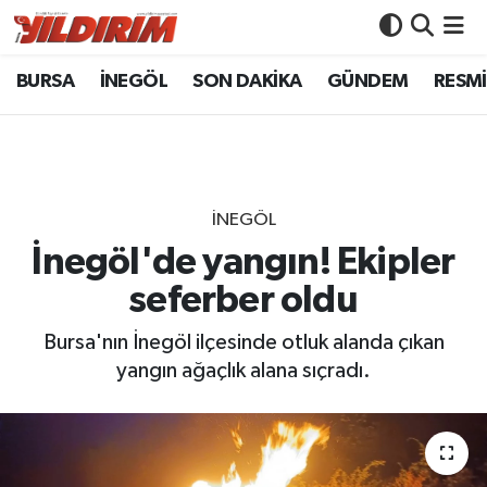
BURSA
İNEGÖL
SON DAKİKA
GÜNDEM
RESMİ
BURSA
Bursa Nöbetçi Eczaneler
İNEGÖL
Bursa Hava Durumu
SON DAKİKA
Bursa Namaz Vakitleri
İNEGÖL
GÜNDEM
Bursa Trafik Yoğunluk Haritası
İnegöl'de yangın! Ekipler
seferber oldu
RESMİ İLANLAR
Süper Lig Puan Durumu ve Fikstür
Bursa'nın İnegöl ilçesinde otluk alanda çıkan
KÖŞE YAZILARI
Tüm Manşetler
yangın ağaçlık alana sıçradı.
SİYASET
Son Dakika Haberleri
YAŞAM
Haber Arşivi