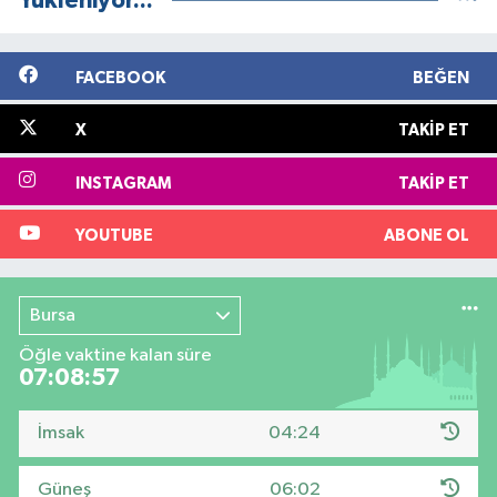
Yükleniyor...
FACEBOOK
BEĞEN
X
TAKIP ET
INSTAGRAM
TAKIP ET
YOUTUBE
ABONE OL
Bursa
Öğle vaktine kalan süre
07:08:56
İmsak
04:24
Güneş
06:02