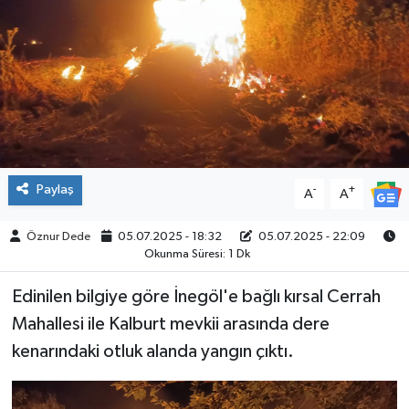
SPOR
Paylaş
-
+
A
A
Öznur Dede
05.07.2025 - 18:32
05.07.2025 - 22:09
Okunma Süresi: 1 Dk
Edinilen bilgiye göre İnegöl'e bağlı kırsal Cerrah
Mahallesi ile Kalburt mevkii arasında dere
kenarındaki otluk alanda yangın çıktı.