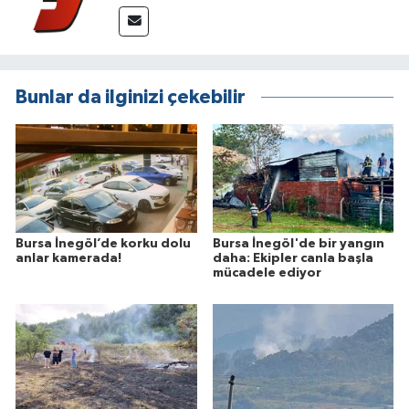
Bunlar da ilginizi çekebilir
Bursa İnegöl’de korku dolu
Bursa İnegöl'de bir yangın
anlar kamerada!
daha: Ekipler canla başla
mücadele ediyor