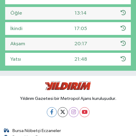
Öğle
13:14
İkindi
17:05
Akşam
20:17
Yatsı
21:48
Yıldırım Gazetesi bir Metropol Ajans kuruluşudur.
Bursa Nöbetçi Eczaneler