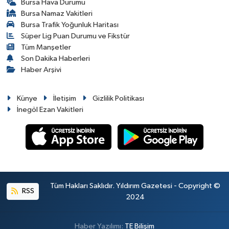
Bursa Hava Durumu
Bursa Namaz Vakitleri
Bursa Trafik Yoğunluk Haritası
Süper Lig Puan Durumu ve Fikstür
Tüm Manşetler
Son Dakika Haberleri
Haber Arşivi
Künye
İletişim
Gizlilik Politikası
İnegöl Ezan Vakitleri
Tüm Hakları Saklıdır. Yıldırım Gazetesi - Copyright ©
RSS
2024
Haber Yazılımı:
TE Bilişim