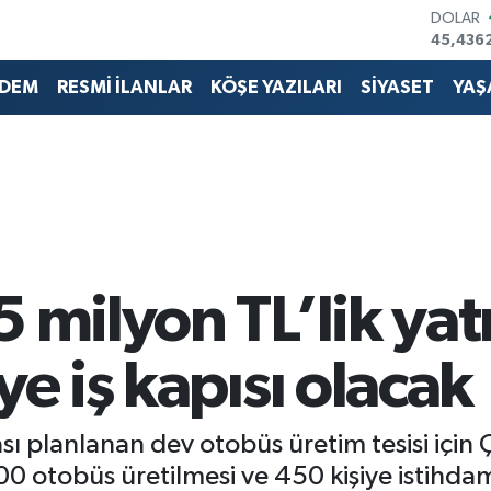
DOLAR
45,436
EURO
53,386
DEM
RESMİ İLANLAR
KÖŞE YAZILARI
SİYASET
YAŞ
STERLİN
61,603
G.ALTIN
6862,0
BİST10
14.598
BITCOI
79.591,
 milyon TL’lik yat
ye iş kapısı olacak
 planlanan dev otobüs üretim tesisi için 
00 otobüs üretilmesi ve 450 kişiye istihda