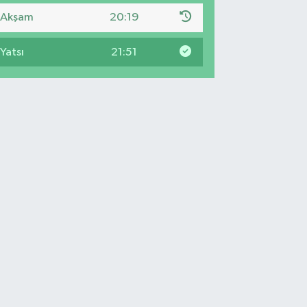
Akşam
20:19
Yatsı
21:51