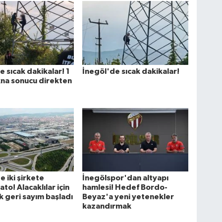
e sıcak dakikalar! 1
İnegöl'de sıcak dakikalar!
ikna sonucu direkten
e iki şirkete
İnegölspor'dan altyapı
to! Alacaklılar için
hamlesi! Hedef Bordo-
k geri sayım başladı
Beyaz'a yeni yetenekler
kazandırmak