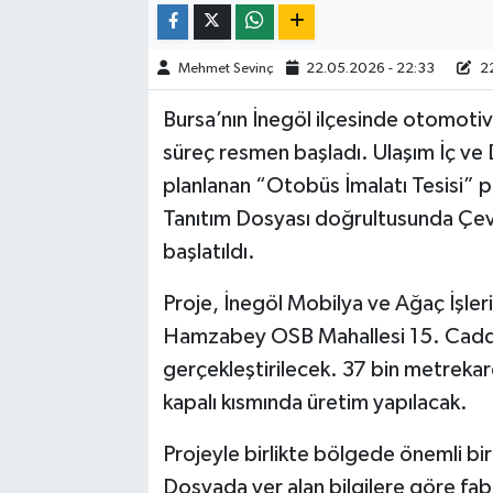
Mehmet Sevinç
22.05.2026 - 22:33
22
Bursa’nın İnegöl ilçesinde otomotiv 
süreç resmen başladı. Ulaşım İç ve 
planlanan “Otobüs İmalatı Tesisi” pr
Tanıtım Dosyası doğrultusunda Çev
başlatıldı.
Proje, İnegöl Mobilya ve Ağaç İşler
Hamzabey OSB Mahallesi 15. Cadde
gerçekleştirilecek. 37 bin metrekare
kapalı kısmında üretim yapılacak.
Projeyle birlikte bölgede önemli bi
Dosyada yer alan bilgilere göre fab