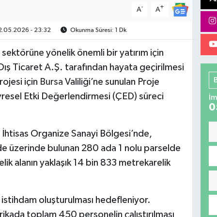
-
+
A
A
.05.2026 - 23:32
Okunma Süresi: 1 Dk
sektörüne yönelik önemli bir yatırım için
Dış Ticaret A.Ş. tarafından hayata geçirilmesi
ojesi için
Bursa
Valiliği’ne sunulan Proje
resel Etki Değerlendirmesi (ÇED) süreci
İm
0
i İhtisas Organize Sanayi Bölgesi’nde,
 üzerinde bulunan 280 ada 1 nolu parselde
lik alanın yaklaşık 14 bin 833 metrekarelik
r istihdam oluşturulması hedefleniyor.
rikada toplam 450 personelin çalıştırılması