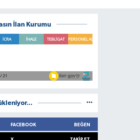
asın İlan Kurumu
ükleniyor...
FACEBOOK
BEĞEN
X
TAKIP ET