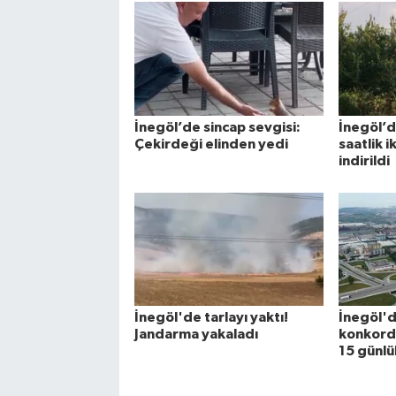
İnegöl’de sincap sevgisi:
İnegöl’d
Çekirdeği elinden yedi
saatlik 
indirildi
İnegöl'de tarlayı yaktı!
İnegöl'd
Jandarma yakaladı
konkorda
15 günlü