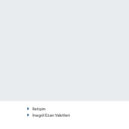
İletişim
İnegöl Ezan Vakitleri