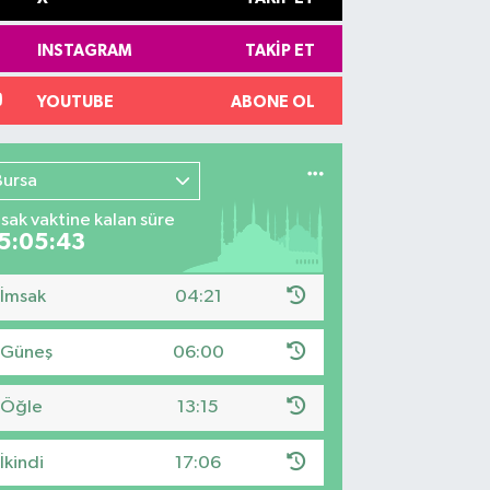
INSTAGRAM
TAKIP ET
YOUTUBE
ABONE OL
Bursa
sak vaktine kalan süre
5:05:42
İmsak
04:21
Güneş
06:00
Öğle
13:15
İkindi
17:06