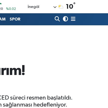
°
10
İnegöl
20
%0.02
90
%0.19
AM
SPOR
80
%0.18
9000
%0.19
0
,00
%0
N
74
%-1.82
ırım!
ÇED süreci resmen başlatıldı.
m sağlanması hedefleniyor.