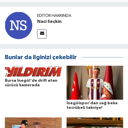
EDITÖR HAKKINDA
Naci Seçkin
Bunlar da ilginizi çekebilir
Bursa İnegöl'de drift atan
sürücü kamerada
İnegölspor’dan sağ beke
tecrübeli takviye!