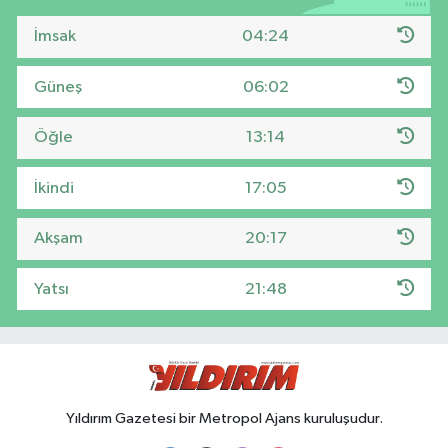
İmsak
04:24
Güneş
06:02
Öğle
13:14
İkindi
17:05
Akşam
20:17
Yatsı
21:48
Yıldırım Gazetesi bir Metropol Ajans kuruluşudur.