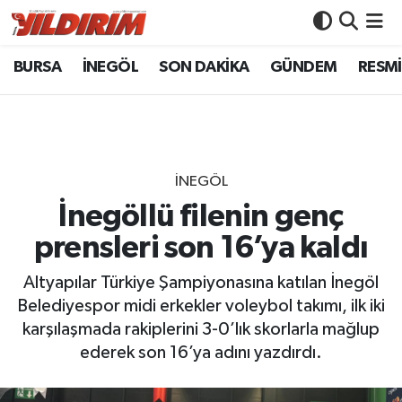
BURSA
İNEGÖL
SON DAKİKA
GÜNDEM
RESMİ
BURSA
Bursa Nöbetçi Eczaneler
İNEGÖL
Bursa Hava Durumu
SON DAKİKA
Bursa Namaz Vakitleri
İNEGÖL
GÜNDEM
Bursa Trafik Yoğunluk Haritası
İnegöllü filenin genç
prensleri son 16’ya kaldı
RESMİ İLANLAR
Süper Lig Puan Durumu ve Fikstür
Altyapılar Türkiye Şampiyonasına katılan İnegöl
KÖŞE YAZILARI
Tüm Manşetler
Belediyespor midi erkekler voleybol takımı, ilk iki
karşılaşmada rakiplerini 3-0’lık skorlarla mağlup
SİYASET
Son Dakika Haberleri
ederek son 16’ya adını yazdırdı.
YAŞAM
Haber Arşivi