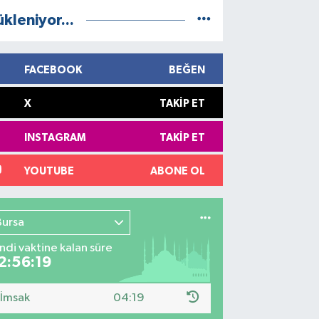
ükleniyor...
FACEBOOK
BEĞEN
X
TAKIP ET
INSTAGRAM
TAKIP ET
YOUTUBE
ABONE OL
Bursa
indi vaktine kalan süre
2:56:18
İmsak
04:19