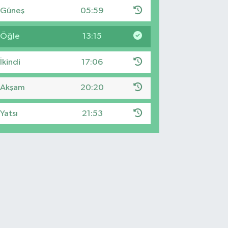
Güneş
05:59
Öğle
13:15
İkindi
17:06
Akşam
20:20
Yatsı
21:53