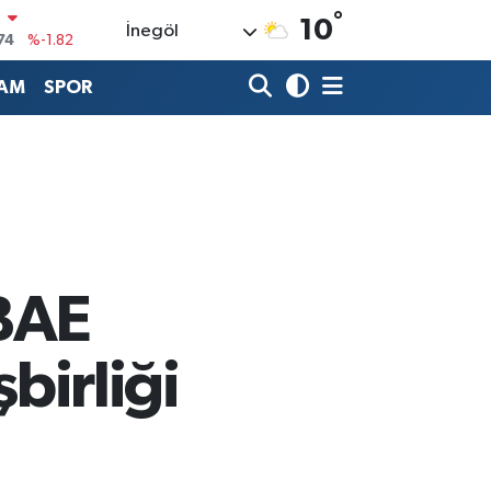
74
%-1.82
°
10
İnegöl
20
%0.02
AM
SPOR
90
%0.19
80
%0.18
9000
%0.19
0
,00
%0
 BAE
şbirliği