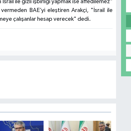
srail ile gizli işbirliği yapmak ise affedilemez"
ermeden BAE’yi eleştiren Arakçi, "İsrail ile
ekmeye çalışanlar hesap verecek" dedi.