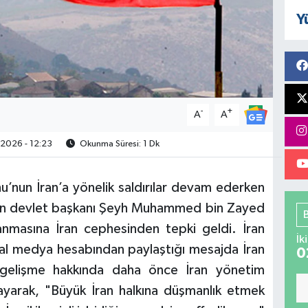
Y
-
+
A
A
2026 - 12:23
Okunma Süresi: 1 Dk
u’nun İran’a yönelik saldırılar devam ederken
enin devlet başkanı Şeyh Muhammed bin Zayed
anmasına İran cephesinden tepki geldi. İran
İk
yal medya hesabından paylaştığı mesajda İran
0
u gelişme hakkında daha önce İran yönetim
layarak, "Büyük İran halkına düşmanlık etmek