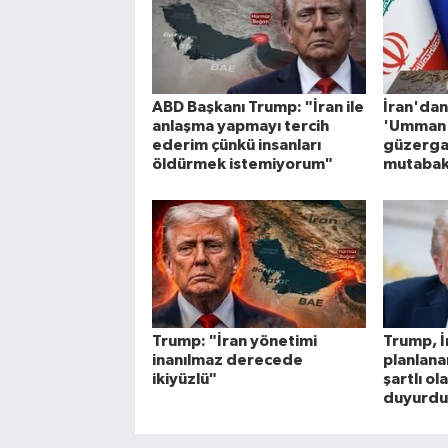
ABD Başkanı Trump: "İran ile
İran'dan
anlaşma yapmayı tercih
'Umman i
ederim çünkü insanları
güzergah
öldürmek istemiyorum"
mutabaka
Trump: "İran yönetimi
Trump, İ
inanılmaz derecede
planlanan
ikiyüzlü"
şartlı ol
duyurdu