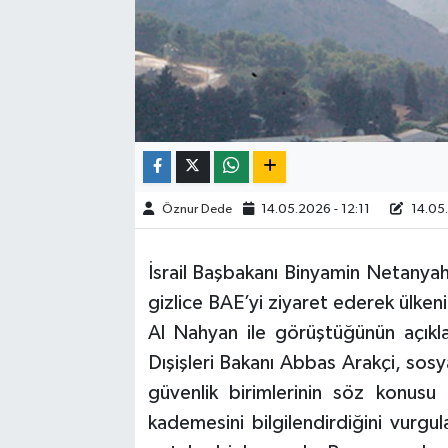
Öznur Dede
14.05.2026 - 12:11
14.05.
İsrail Başbakanı Binyamin Netanyah
gizlice BAE’yi ziyaret ederek ülk
Al Nahyan ile görüştüğünün açıkl
Dışişleri Bakanı Abbas Arakçi, sos
güvenlik birimlerinin söz konus
kademesini bilgilendirdiğini vurgu