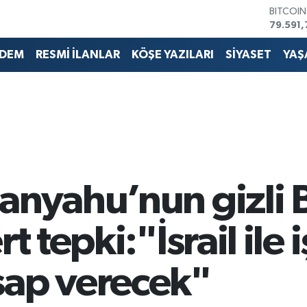
79.591,
DOLAR
45,436
EURO
DEM
RESMİ İLANLAR
KÖŞE YAZILARI
SİYASET
YAŞ
53,386
STERLİN
61,603
G.ALTIN
6862,0
BİST10
14.598
tanyahu’nun gizli
t tepki:"İsrail ile i
sap verecek"