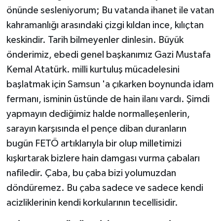
önünde sesleniyorum; Bu vatanda ihanet ile vatan
kahramanlığı arasındaki çizgi kıldan ince, kılıçtan
keskindir. Tarih bilmeyenler dinlesin. Büyük
önderimiz, ebedi genel başkanımız Gazi Mustafa
Kemal Atatürk. milli kurtuluş mücadelesini
başlatmak için Samsun 'a çıkarken boynunda idam
fermanı, isminin üstünde de hain ilanı vardı. Şimdi
yapmayın dediğimiz halde normalleşenlerin,
sarayın karşısında el pençe diban duranların
bugün FETÖ artıklarıyla bir olup milletimizi
kışkırtarak bizlere hain damgası vurma çabaları
nafiledir. Çaba, bu çaba bizi yolumuzdan
döndüremez. Bu çaba sadece ve sadece kendi
acizliklerinin kendi korkularının tecellisidir.