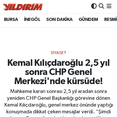
BURSA
İNEGÖL
SON DAKİKA
GÜNDEM
RESMİ
BURSA
Bursa Nöbetçi Eczaneler
İNEGÖL
Bursa Hava Durumu
SON DAKİKA
Bursa Namaz Vakitleri
SİYASET
GÜNDEM
Bursa Trafik Yoğunluk Haritası
Kemal Kılıçdaroğlu 2,5 yıl
sonra CHP Genel
RESMİ İLANLAR
Süper Lig Puan Durumu ve Fikstür
Merkezi'nde kürsüde!
KÖŞE YAZILARI
Tüm Manşetler
Mahkeme kararı sonrası 2,5 yıl aradan sonra
yeniden CHP Genel Başkanlığı görevine dönen
SİYASET
Son Dakika Haberleri
Kemal Kılıçdaroğlu, genel merkez önünde yaptığı
konuşmada dikkat çeken mesajlar verdi. “Şimdi
YAŞAM
Haber Arşivi