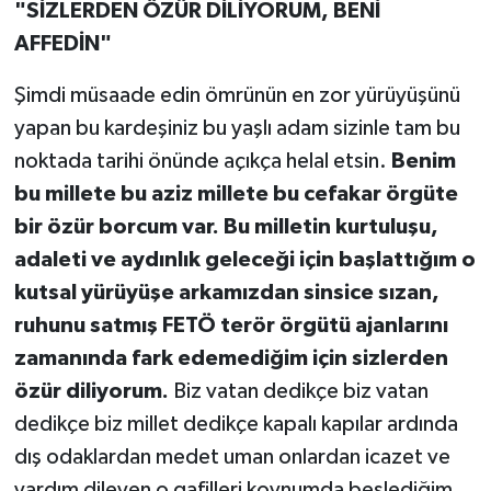
"SİZLERDEN ÖZÜR DİLİYORUM, BENİ
AFFEDİN"
Şimdi müsaade edin ömrünün en zor yürüyüşünü
yapan bu kardeşiniz bu yaşlı adam sizinle tam bu
noktada tarihi önünde açıkça helal etsin.
Benim
bu millete bu aziz millete bu cefakar örgüte
bir özür borcum var. Bu milletin kurtuluşu,
adaleti ve aydınlık geleceği için başlattığım o
kutsal yürüyüşe arkamızdan sinsice sızan,
ruhunu satmış FETÖ terör örgütü ajanlarını
zamanında fark edemediğim için sizlerden
özür diliyorum.
Biz vatan dedikçe biz vatan
dedikçe biz millet dedikçe kapalı kapılar ardında
dış odaklardan medet uman onlardan icazet ve
yardım dileyen o gafilleri koynumda beslediğim