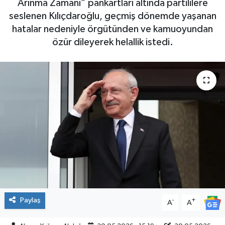
Arınma Zamanı” pankartları altında partililere
seslenen Kılıçdaroğlu, geçmiş dönemde yaşanan
SPOR
hatalar nedeniyle örgütünden ve kamuoyundan
özür dileyerek helallik istedi.
Paylaş
-
+
A
A