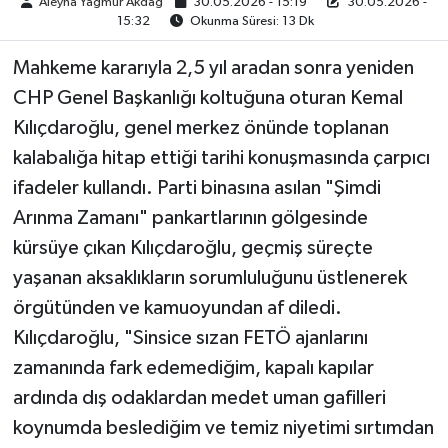
Aleyna Yağmur Akdağ
30.05.2026 - 15:19
30.05.2026 -
15:32
Okunma Süresi: 13 Dk
Mahkeme kararıyla 2,5 yıl aradan sonra yeniden
CHP Genel Başkanlığı koltuğuna oturan Kemal
Kılıçdaroğlu, genel merkez önünde toplanan
kalabalığa hitap ettiği tarihi konuşmasında çarpıcı
ifadeler kullandı. Parti binasına asılan "Şimdi
Arınma Zamanı" pankartlarının gölgesinde
kürsüye çıkan Kılıçdaroğlu, geçmiş süreçte
yaşanan aksaklıkların sorumluluğunu üstlenerek
örgütünden ve kamuoyundan af diledi.
Kılıçdaroğlu, "Sinsice sızan FETÖ ajanlarını
zamanında fark edemediğim, kapalı kapılar
ardında dış odaklardan medet uman gafilleri
koynumda beslediğim ve temiz niyetimi sırtımdan