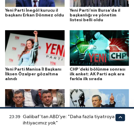
Yeni Parti İnegöl kurucu il
Yeni Parti’nin Bursa’da il
başkanı Erkan Dönmez oldu
başkanlığı ve yönetim
listesi belli oldu
Yeni Parti Manisa İl Başkanı
CHP'deki bölünme sonrası
İlksen Özalper gözaltına
ilk anket: AK Parti açık ara
alındı
farkla ilk sırada
Galibaf’tan ABD’ye: "Daha fazla tiyatroya
23:39
ihtiyacımız yok"
Özgür Özel ve Veli Ağbaba
Özgür Özel, CHP
hakkında fezleke!
dönemindeki en büyük