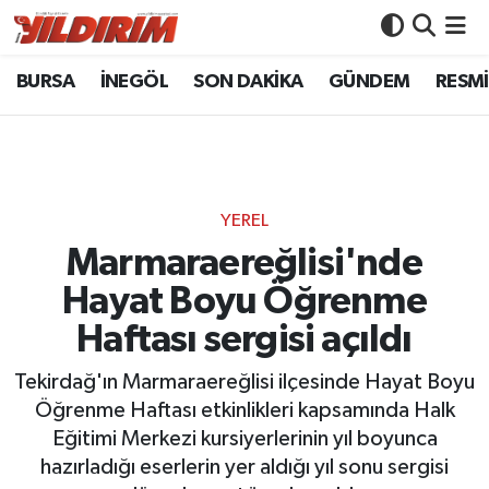
BURSA
İNEGÖL
SON DAKİKA
GÜNDEM
RESMİ
BURSA
Bursa Nöbetçi Eczaneler
İNEGÖL
Bursa Hava Durumu
SON DAKİKA
Bursa Namaz Vakitleri
YEREL
GÜNDEM
Bursa Trafik Yoğunluk Haritası
Marmaraereğlisi'nde
Hayat Boyu Öğrenme
RESMİ İLANLAR
Süper Lig Puan Durumu ve Fikstür
Haftası sergisi açıldı
KÖŞE YAZILARI
Tüm Manşetler
Tekirdağ'ın Marmaraereğlisi ilçesinde Hayat Boyu
Öğrenme Haftası etkinlikleri kapsamında Halk
SİYASET
Son Dakika Haberleri
Eğitimi Merkezi kursiyerlerinin yıl boyunca
hazırladığı eserlerin yer aldığı yıl sonu sergisi
YAŞAM
Haber Arşivi