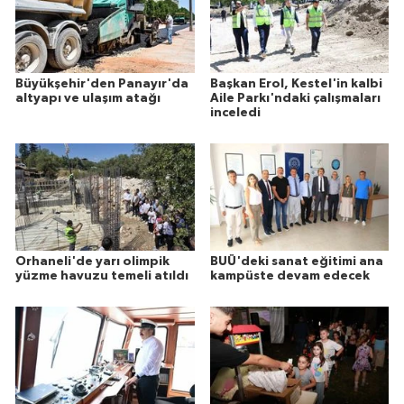
Büyükşehir'den Panayır'da
Başkan Erol, Kestel'in kalbi
altyapı ve ulaşım atağı
Aile Parkı'ndaki çalışmaları
inceledi
Orhaneli'de yarı olimpik
BUÜ'deki sanat eğitimi ana
yüzme havuzu temeli atıldı
kampüste devam edecek