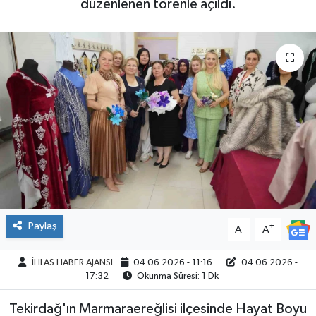
düzenlenen törenle açıldı.
SPOR
Paylaş
-
+
A
A
İHLAS HABER AJANSI
04.06.2026 - 11:16
04.06.2026 -
17:32
Okunma Süresi: 1 Dk
Tekirdağ'ın Marmaraereğlisi ilçesinde Hayat Boyu