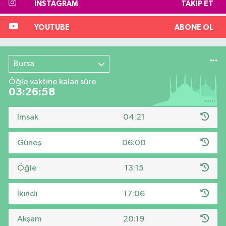
INSTAGRAM
TAKIP ET
YOUTUBE
ABONE OL
Bursa
Öğle vaktine kalan süre
03:26:57
İmsak
04:21
Güneş
06:00
Öğle
13:15
İkindi
17:06
Akşam
20:19