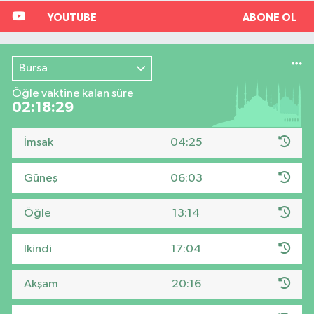
YOUTUBE
ABONE OL
Bursa
Öğle vaktine kalan süre
02:18:29
İmsak
04:25
Güneş
06:03
Öğle
13:14
İkindi
17:04
Akşam
20:16