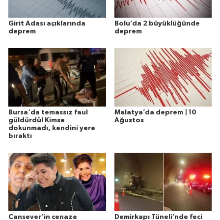
Girit Adası açıklarında
Bolu’da 2 büyüklüğünde
deprem
deprem
Bursa'da temassız faul
Malatya’da deprem | 10
güldürdü! Kimse
Ağustos
dokunmadı, kendini yere
bıraktı
Cansever’in cenaze
Demirkapı Tüneli’nde feci