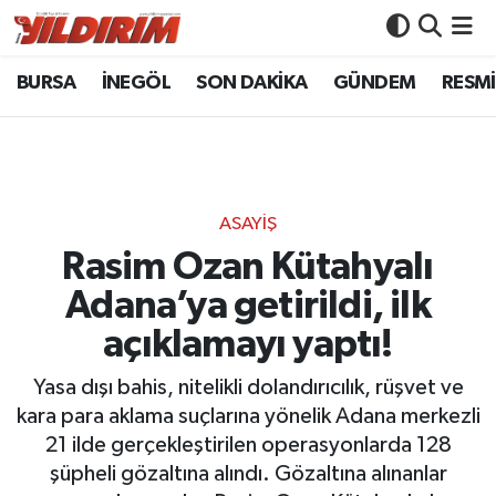
BURSA
İNEGÖL
SON DAKİKA
GÜNDEM
RESMİ
BURSA
Bursa Nöbetçi Eczaneler
İNEGÖL
Bursa Hava Durumu
SON DAKİKA
Bursa Namaz Vakitleri
ASAYİŞ
GÜNDEM
Bursa Trafik Yoğunluk Haritası
Rasim Ozan Kütahyalı
Adana’ya getirildi, ilk
RESMİ İLANLAR
Süper Lig Puan Durumu ve Fikstür
açıklamayı yaptı!
KÖŞE YAZILARI
Tüm Manşetler
Yasa dışı bahis, nitelikli dolandırıcılık, rüşvet ve
kara para aklama suçlarına yönelik Adana merkezli
SİYASET
Son Dakika Haberleri
21 ilde gerçekleştirilen operasyonlarda 128
şüpheli gözaltına alındı. Gözaltına alınanlar
YAŞAM
Haber Arşivi