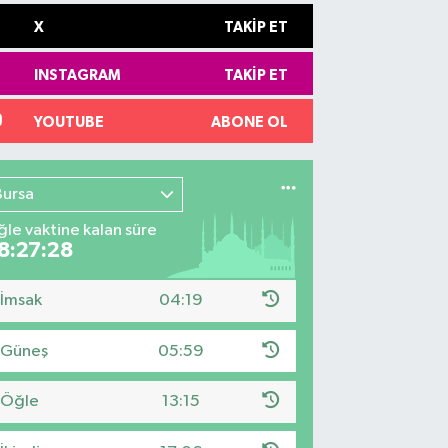
X
TAKIP ET
INSTAGRAM
TAKIP ET
YOUTUBE
ABONE OL
Bursa
le vaktine kalan süre
8:27:27
İmsak
04:19
Güneş
05:59
Öğle
13:15