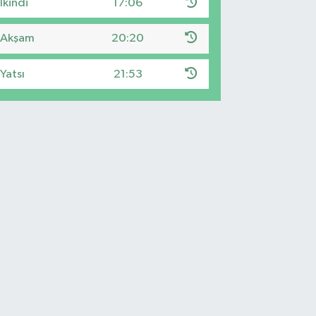
İkindi
17:06
Akşam
20:20
Yatsı
21:53