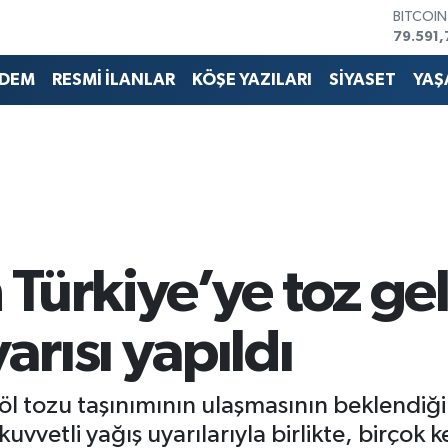
DOLAR
45,436
EURO
DEM
RESMİ İLANLAR
KÖŞE YAZILARI
SİYASET
YAŞ
53,386
STERLİN
61,603
G.ALTIN
6862,0
BİST10
14.598
Türkiye’ye toz ge
rısı yapıldı
l tozu taşınımının ulaşmasının beklendiği b
kuvvetli yağış uyarılarıyla birlikte, birço