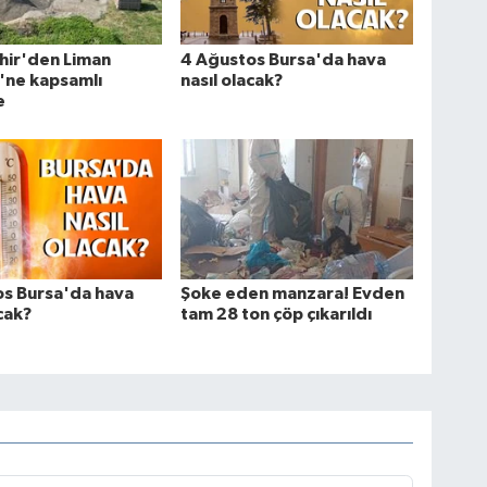
hir'den Liman
4 Ağustos Bursa'da hava
'ne kapsamlı
nasıl olacak?
e
os Bursa'da hava
Şoke eden manzara! Evden
acak?
tam 28 ton çöp çıkarıldı