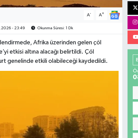
-
+
A
A
.2026 - 23:49
Okunma Süresi: 1 Dk
ilendirmede, Afrika üzerinden gelen çöl
yi etkisi altına alacağı belirtildi. Çöl
yurt genelinde etkili olabileceği kaydedildi.
Öğ
0