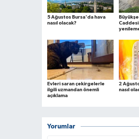
5 Ağustos Bursa'da hava
Büyükşe
nasıl olacak?
Caddesi
yenilem
Evleri saran çekirgelerle
2 Ağust
ilgili uzmandan önemli
nasıl ol
açıklama
Yorumlar