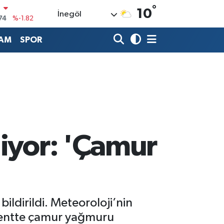
°
10
İnegöl
20
%0.02
AM
SPOR
90
%0.19
80
%0.18
9000
%0.19
0
,00
%0
liyor: 'Çamur
ildirildi. Meteoroloji’nin
k kentte çamur yağmuru