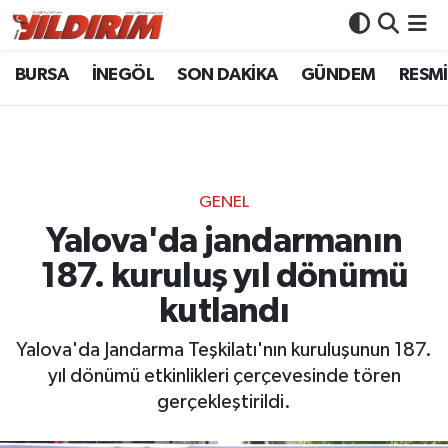
BURSA
İNEGÖL
SON DAKİKA
GÜNDEM
RESMİ
BURSA
Bursa Nöbetçi Eczaneler
İNEGÖL
Bursa Hava Durumu
SON DAKİKA
Bursa Namaz Vakitleri
GENEL
GÜNDEM
Bursa Trafik Yoğunluk Haritası
Yalova'da jandarmanın
187. kuruluş yıl dönümü
RESMİ İLANLAR
Süper Lig Puan Durumu ve Fikstür
kutlandı
KÖŞE YAZILARI
Tüm Manşetler
Yalova'da Jandarma Teşkilatı'nın kuruluşunun 187.
yıl dönümü etkinlikleri çerçevesinde tören
SİYASET
Son Dakika Haberleri
gerçekleştirildi.
YAŞAM
Haber Arşivi