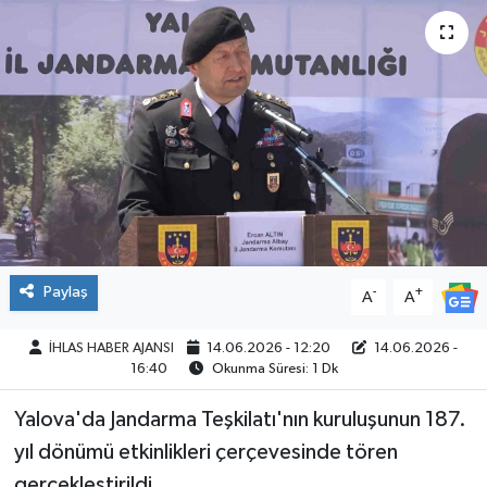
SPOR
Paylaş
-
+
A
A
İHLAS HABER AJANSI
14.06.2026 - 12:20
14.06.2026 -
16:40
Okunma Süresi: 1 Dk
Yalova'da Jandarma Teşkilatı'nın kuruluşunun 187.
yıl dönümü etkinlikleri çerçevesinde tören
gerçekleştirildi.