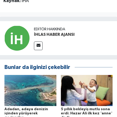
Kaynak:
İHA
EDITÖR HAKKINDA
İHLAS HABER AJANSI
Bunlar da ilginizi çekebilir
Adadan, adaya denizin
5 yıllık bekleyiş mutlu sona
içinden yürüyerek
erdi: Hazar Ali ilk kez 'anne'