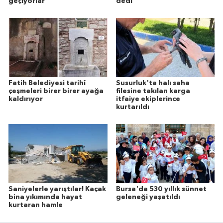
geçiyorlar
dedi
Fatih Belediyesi tarihî
Susurluk'ta halı saha
çeşmeleri birer birer ayağa
filesine takılan karga
kaldırıyor
itfaiye ekiplerince
kurtarıldı
Saniyelerle yarıştılar! Kaçak
Bursa'da 530 yıllık sünnet
bina yıkımında hayat
geleneği yaşatıldı
kurtaran hamle