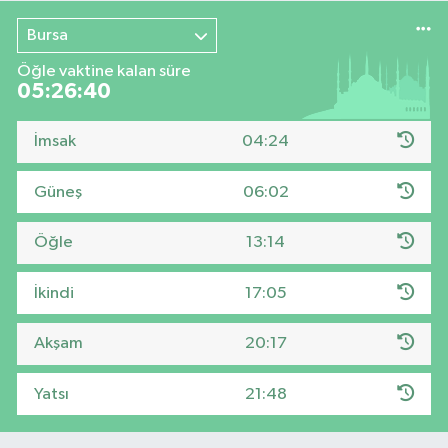
Bursa
Öğle vaktine kalan süre
05:26:39
İmsak
04:24
Güneş
06:02
Öğle
13:14
İkindi
17:05
Akşam
20:17
Yatsı
21:48