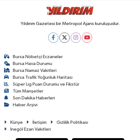
Yıldırım Gazetesi bir Metropol Ajans kuruluşudur.
Bursa Nöbetçi Eczaneler
Bursa Hava Durumu
Bursa Namaz Vakitleri
Bursa Trafik Yoğunluk Haritası
Süper Lig Puan Durumu ve Fikstür
Tüm Manşetler
Son Dakika Haberleri
Haber Arşivi
Künye
İletişim
Gizlilik Politikası
İnegöl Ezan Vakitleri