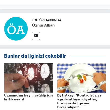
EDITÖR HAKKINDA
Öznur Alkan
Bunlar da ilginizi çekebilir
Uzmandan beyin sağlığı için
Dyt. Akay: "Kontrolsüz ve
kritik uyarı!
aşırı kısıtlayıcı diyetler,
hormon dengesini
bozabiliyor"