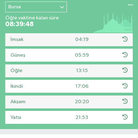
Bursa
Öğle vaktine kalan süre
08:39:47
İmsak
04:19
Güneş
05:59
Öğle
13:15
İkindi
17:06
Akşam
20:20
Yatsı
21:53