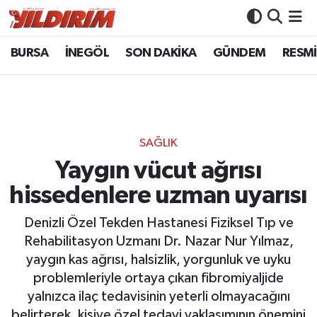
BURSA
İNEGÖL
SON DAKİKA
GÜNDEM
RESMİ
BURSA
Bursa Nöbetçi Eczaneler
İNEGÖL
Bursa Hava Durumu
SON DAKİKA
Bursa Namaz Vakitleri
SAĞLIK
GÜNDEM
Bursa Trafik Yoğunluk Haritası
Yaygın vücut ağrısı
hissedenlere uzman uyarısı
RESMİ İLANLAR
Süper Lig Puan Durumu ve Fikstür
Denizli Özel Tekden Hastanesi Fiziksel Tıp ve
KÖŞE YAZILARI
Tüm Manşetler
Rehabilitasyon Uzmanı Dr. Nazar Nur Yılmaz,
yaygın kas ağrısı, halsizlik, yorgunluk ve uyku
SİYASET
Son Dakika Haberleri
problemleriyle ortaya çıkan fibromiyaljide
yalnızca ilaç tedavisinin yeterli olmayacağını
YAŞAM
Haber Arşivi
belirterek, kişiye özel tedavi yaklaşımının önemini