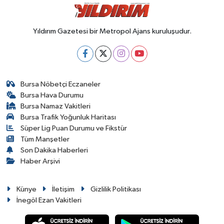
Yıldırım Gazetesi bir Metropol Ajans kuruluşudur.
Bursa Nöbetçi Eczaneler
Bursa Hava Durumu
Bursa Namaz Vakitleri
Bursa Trafik Yoğunluk Haritası
Süper Lig Puan Durumu ve Fikstür
Tüm Manşetler
Son Dakika Haberleri
Haber Arşivi
Künye
İletişim
Gizlilik Politikası
İnegöl Ezan Vakitleri