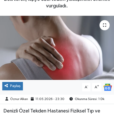
vurguladı.
SPOR
Paylaş
-
+
A
A
Öznur Alkan
11.05.2026 - 23:30
Okunma Süresi: 1 Dk
Denizli Özel Tekden Hastanesi Fiziksel Tıp ve