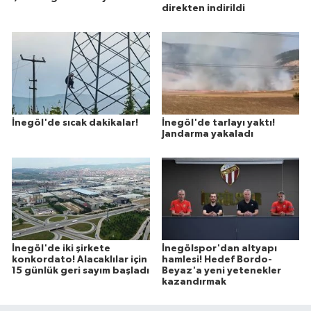
direkten indirildi
İnegöl'de sıcak dakikalar!
İnegöl'de tarlayı yaktı!
Jandarma yakaladı
İnegöl'de iki şirkete
İnegölspor'dan altyapı
konkordato! Alacaklılar için
hamlesi! Hedef Bordo-
15 günlük geri sayım başladı
Beyaz'a yeni yetenekler
kazandırmak