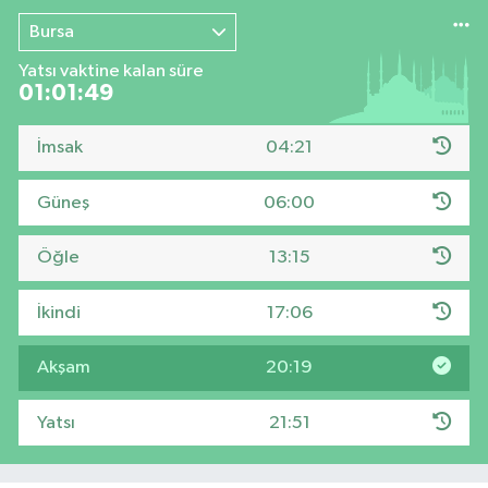
Bursa
Yatsı vaktine kalan süre
01:01:48
İmsak
04:21
Güneş
06:00
Öğle
13:15
İkindi
17:06
Akşam
20:19
Yatsı
21:51