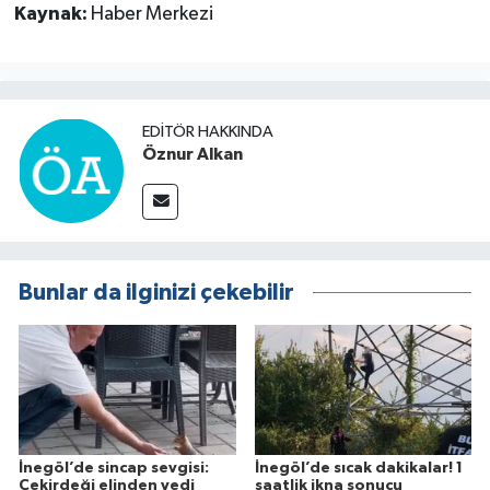
Kaynak:
Haber Merkezi
EDITÖR HAKKINDA
Öznur Alkan
Bunlar da ilginizi çekebilir
İnegöl’de sincap sevgisi:
İnegöl’de sıcak dakikalar! 1
Çekirdeği elinden yedi
saatlik ikna sonucu