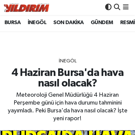
BURSA
İNEGÖL
SON DAKİKA
GÜNDEM
RESMİ
BURSA
Bursa Nöbetçi Eczaneler
İNEGÖL
Bursa Hava Durumu
SON DAKİKA
Bursa Namaz Vakitleri
İNEGÖL
GÜNDEM
Bursa Trafik Yoğunluk Haritası
4 Haziran Bursa'da hava
nasıl olacak?
RESMİ İLANLAR
Süper Lig Puan Durumu ve Fikstür
Meteoroloji Genel Müdürlüğü 4 Haziran
KÖŞE YAZILARI
Tüm Manşetler
Perşembe günü için hava durumu tahminini
yayımladı. Peki Bursa'da hava nasıl olacak? İşte
SİYASET
Son Dakika Haberleri
yeni rapor!
YAŞAM
Haber Arşivi