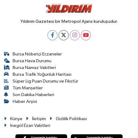
Yıldırım Gazetesi bir Metropol Ajans kuruluşudur.
Bursa Nöbetçi Eczaneler
Bursa Hava Durumu
Bursa Namaz Vakitleri
Bursa Trafik Yoğunluk Haritası
Süper Lig Puan Durumu ve Fikstür
Tüm Manşetler
Son Dakika Haberleri
Haber Arşivi
Künye
İletişim
Gizlilik Politikası
İnegöl Ezan Vakitleri