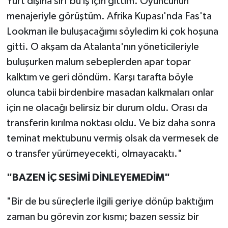
Yurt dışına sırf bu iş için gittim. Oyuncunun
menajeriyle görüştüm. Afrika Kupası'nda Fas'ta
Lookman ile buluşacağımı söyledim ki çok hoşuna
gitti. O akşam da Atalanta'nın yöneticileriyle
buluşurken malum sebeplerden apar topar
kalktım ve geri döndüm. Karşı tarafta böyle
olunca tabii birdenbire masadan kalkmaları onlar
için ne olacağı belirsiz bir durum oldu. Orası da
transferin kırılma noktası oldu. Ve biz daha sonra
teminat mektubunu vermiş olsak da vermesek de
o transfer yürümeyecekti, olmayacaktı."
"BAZEN İÇ SESİMİ DİNLEYEMEDİM"
"Bir de bu süreçlerle ilgili geriye dönüp baktığım
zaman bu görevin zor kısmı; bazen sessiz bir