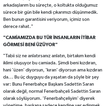
arkadaşlarım bu süreçte, o koltukta olduğumuz
sürece bir gün bile kendi çıkarımızı düşünmedik.
Ben bunun garantisini veriyorum, içimiz son
derece rahat."
"CAMİAMIZDA BU TÜR İNSANLARIN İTİBAR
GÖRMESİ BENİ ÜZÜYOR"
"Tabii siz ne anlatırsanız anlatın, birtakım kendi
iklimi oluşuyor bu camiada. Şimdi beni kızdıran,
hani 'üzen' diyorsun, 'kıran' diyorsun ama kızdıran
da... Bu üç duyguyu da yaşatan da şöyle bir şey
var: Bunu Fenerbahçe Başkanı Sadettin Saran
olarak değil, normal Fenerbahçeli Sadettin Saran
olarak söylüyorum. 'Fenerbahçeliyim' diyerek
yönetime, başkana sadece kendine yer edinmek