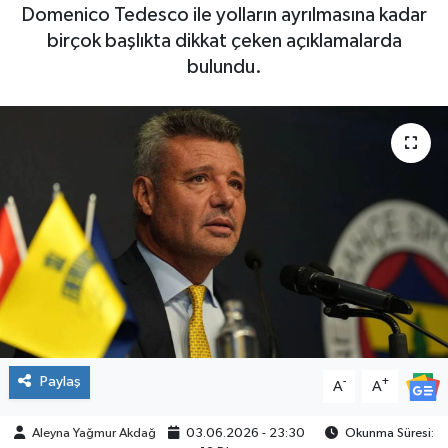
Domenico Tedesco ile yolların ayrılmasına kadar
SPOR
birçok başlıkta dikkat çeken açıklamalarda
bulundu.
Paylaş
-
+
A
A
Aleyna Yağmur Akdağ
03.06.2026 - 23:30
Okunma Süresi: