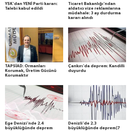
YSK'dan YENİ Parti kararı:
Ticaret Bakanlığı'ndan
Talebi kabul edildi
aldatıcı vize reklamlarına
müdahale: 3 ay durdurma
kararı alındı
TAPSİAD: Ormanları
Çankırı'da deprem: Kandilli
Korumak, Üretim Gücünü
duyurdu
Korumaktır
Ege Denizi'nde 2.4
Denizli'de 2.3
büyüklüğünde deprem
büyüklüğünde deprem|7