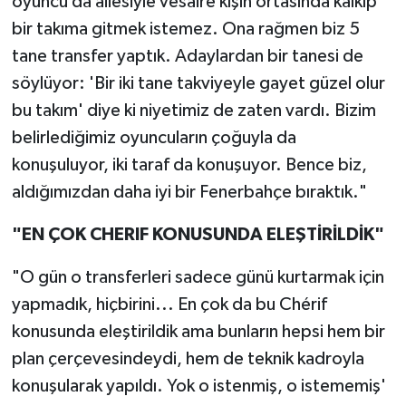
oyuncu da ailesiyle vesaire kışın ortasında kalkıp
bir takıma gitmek istemez. Ona rağmen biz 5
tane transfer yaptık. Adaylardan bir tanesi de
söylüyor: 'Bir iki tane takviyeyle gayet güzel olur
bu takım' diye ki niyetimiz de zaten vardı. Bizim
belirlediğimiz oyuncuların çoğuyla da
konuşuluyor, iki taraf da konuşuyor. Bence biz,
aldığımızdan daha iyi bir Fenerbahçe bıraktık."
"EN ÇOK CHERIF KONUSUNDA ELEŞTİRİLDİK"
"O gün o transferleri sadece günü kurtarmak için
yapmadık, hiçbirini... En çok da bu Chérif
konusunda eleştirildik ama bunların hepsi hem bir
plan çerçevesindeydi, hem de teknik kadroyla
konuşularak yapıldı. Yok o istenmiş, o istememiş'