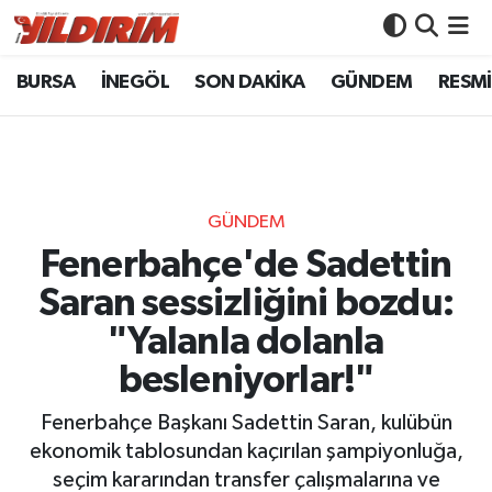
BURSA
İNEGÖL
SON DAKİKA
GÜNDEM
RESMİ
BURSA
Bursa Nöbetçi Eczaneler
İNEGÖL
Bursa Hava Durumu
SON DAKİKA
Bursa Namaz Vakitleri
GÜNDEM
GÜNDEM
Bursa Trafik Yoğunluk Haritası
Fenerbahçe'de Sadettin
Saran sessizliğini bozdu:
RESMİ İLANLAR
Süper Lig Puan Durumu ve Fikstür
"Yalanla dolanla
KÖŞE YAZILARI
Tüm Manşetler
besleniyorlar!"
SİYASET
Son Dakika Haberleri
Fenerbahçe Başkanı Sadettin Saran, kulübün
ekonomik tablosundan kaçırılan şampiyonluğa,
YAŞAM
Haber Arşivi
seçim kararından transfer çalışmalarına ve