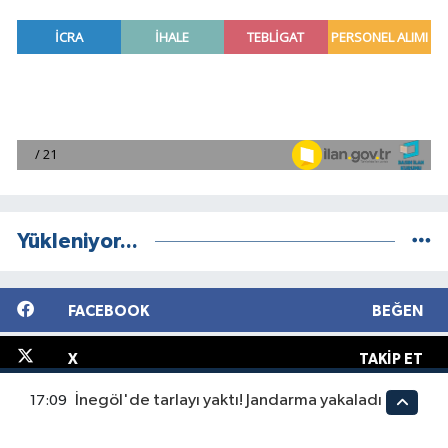
Yükleniyor...
FACEBOOK
BEĞEN
X
TAKIP ET
İnegöl'de tarlayı yaktı! Jandarma yakaladı
17:09
INSTAGRAM
TAKIP ET